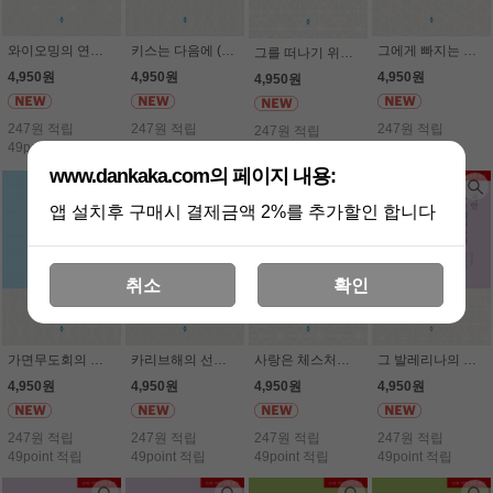
와이오밍의 연인들 (HN-252) (19세) - 조앤 락
키스는 다음에 (HN-251) (19세) - 케이틀린 크루스
그에게 빠지는 순간 (HN-249) (19세) - 아드리아나 에레라
그를 떠나기 위해 (HN-250) (19세) - 애니 웨스트
4,950원
4,950원
4,950원
4,950원
247원 적립
247원 적립
247원 적립
247원 적립
49point 적립
49point 적립
49point 적립
49point 적립
www.dankaka.com의 페이지 내용:
앱 설치후 구매시 결제금액 2%를 추가할인 합니다
취소
확인
가면무도회의 진실 (HN-255) (19세) - 레이첼 베일리
카리브해의 선물 (HN-256) (19세) - 조앤 락
사랑은 체스처럼 (HN-254) (19세) - 애니 웨스트
그 발레리나의 제안 (HN -248) (19세) - 조앤 락
4,950원
4,950원
4,950원
4,950원
247원 적립
247원 적립
247원 적립
247원 적립
49point 적립
49point 적립
49point 적립
49point 적립