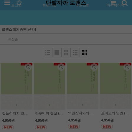
단발까까 로맨스
로그인
회원가입
주문조회
마이페이지
로맨스해외중편[신간]
최신순
억만장자와의 두 번째 기회 (HN -260) (19세) - 재니스 메이나드
로미오의 연인 (HN -259) (19세) - 타우니 웨버
길들여지지 않은 카우보이 (HN-264) (19세) - 비키 루이스 톰슨
하룻밤의 결실 (HN -263) (19세) - 재니스 메이나드
4,950원
4,950원
4,950원
4,950원