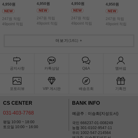
4,950원
4,950원
4,950원
4,950원
247원 적립
247원 적립
247원 적립
247원 적립
49point 적립
49point 적립
49point 적립
49point 적립
더보기
(
1
/
61
)
+
공지사항
카톡상담
Q&A
멤버쉽
포토리뷰
VIP 게시판
배송조회
기획전
CS CENTER
BANK INFO
031-403-7768
예금주 : 이승희(지성도서)
평일 10:00 ~ 18:00
국민 666237-01-008249
토요일 10:00 ~ 16:00
농협 301-0102-9547-11
우리 1002-547-214564
예금주: 이승희지성도서