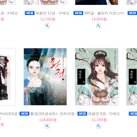
권 - 지에모
제왕연 12권 - 지에모
365일 - 블란카 리핀스카
0원
11,700원
14,850원
커버(전4권 박
황권(전6권세트) - 천하귀원
제왕연 9권 - 지에모
트
118,800원
11,700원
0원