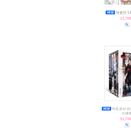
제왕연 13
11,70
마도조사 리
스세
51,75