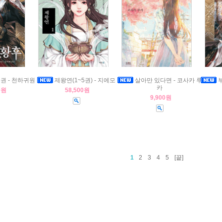
권 - 천하귀원
제왕연(1~5권) - 지에모
살아만 있다면 - 코사카 루
부
카
0원
58,500원
9,900원
1
2
3
4
5
[끝]