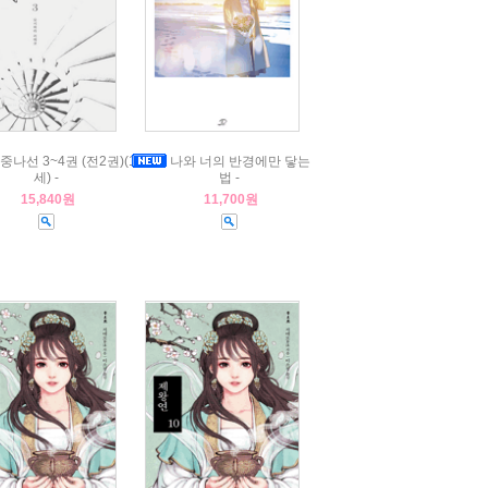
중나선 3~4권 (전2권)(19
나와 너의 반경에만 닿는 마
세) -
법 -
15,840원
11,700원