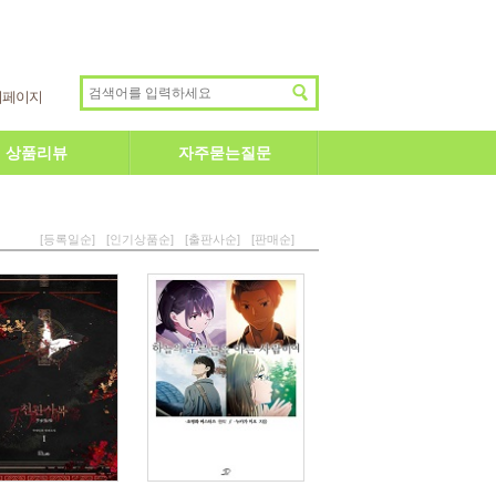
이페이지
상품리뷰
자주묻는질문
[등록일순]
[인기상품순]
[출판사순]
[판매순]