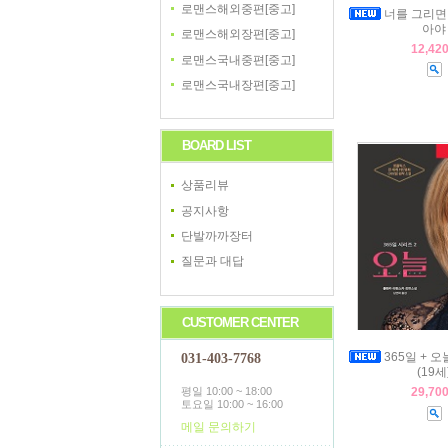
로맨스해외중편[중고]
너를 그리면 
아야
로맨스해외장편[중고]
12,42
로맨스국내중편[중고]
로맨스국내장편[중고]
BOARD LIST
상품리뷰
공지사항
단발까까장터
질문과 대답
CUSTOMER CENTER
365일 + 오
031-403-7768
(19세
평일 10:00 ~ 18:00
29,70
토요일 10:00 ~ 16:00
메일 문의하기