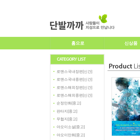
홈으로
신상품
CATEGORY LIST
로맨스국내장편[신간]
로맨스국내중편[신간]
로맨스해외장편[신간]
로맨스해외중편[신간]
순정만화[중고]
판타지[중고]
무협지[중고]
야오이소설[중고]
야오이만화[중고]