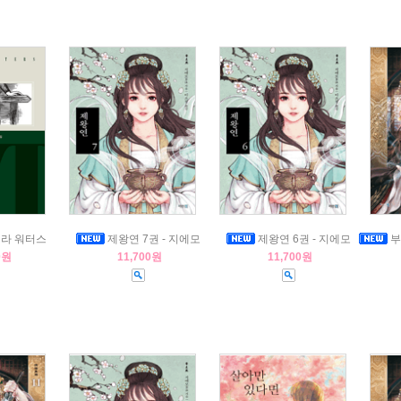
세라 워터스
제왕연 7권 - 지에모
제왕연 6권 - 지에모
부
0원
11,700원
11,700원