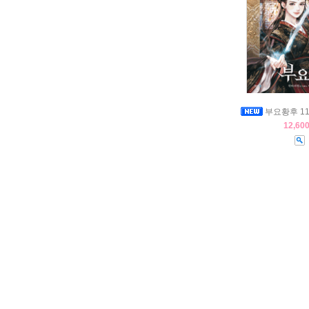
부요황후 11
12,60