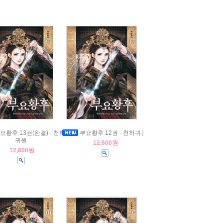
요황후 13권(완결) - 천하
부요황후 12권 - 천하귀원
귀원
12,600원
12,600원