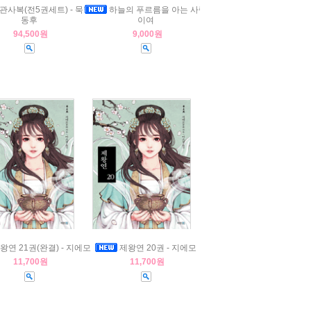
관사복(전5권세트) - 묵향
하늘의 푸르름을 아는 사람
동후
이여
94,500원
9,000원
왕연 21권(완결) - 지에모
제왕연 20권 - 지에모
11,700원
11,700원