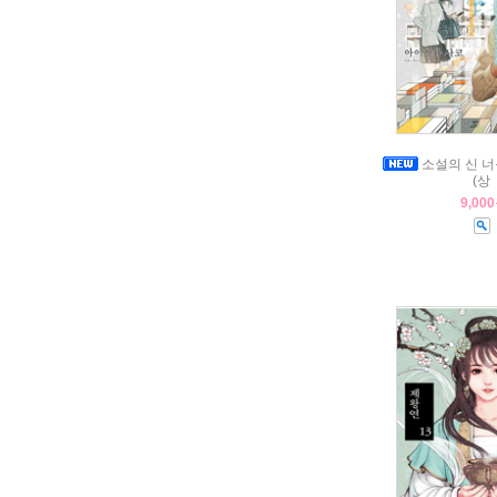
소설의 신 너
(상
9,00