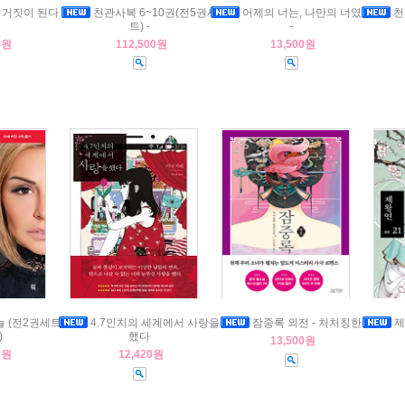
거짓이 된다 -
천관사복 6~10권(전5권세
어제의 너는, 나만의 너였다
천
트) -
-
0원
112,500원
13,500원
늘 (전2권세트)
4.7인치의 세계에서 사랑을
잠중록 외전 - 처처칭한
제
)
했다
13,500원
0원
12,420원