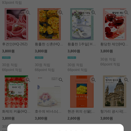
93point 적립
후견인(HQ-262)
황홀한 신혼(HQ-328)
황홀한 1주일[ HQ-454]
황당한 제안[HQ-397]
3,800원
3,800원
3,800원
3,800원
30원 적립
66point 적립
30원 적립
30원 적립
30원 적립
66point 적립
66point 적립
66point 적립
화제의 커플(HQ-189)
호수의 비너스(HQ-731)
현관 위의 선물[V-040]
헝가리 광시곡[HQ-472]
3,800원
3,800원
2,600원
3,800원
30원 적립
30원 적립
20원 적립
30원 적립