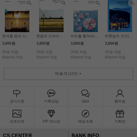
한여름 밤의 사랑(HQ-724)
한밤의 드라이브(HQ-636)
하트를 훔쳐라(HQ-883)
하룻밤의 연인[HQ-425]
3,800원
3,800원
3,800원
3,800원
30원 적립
30원 적립
30원 적립
30원 적립
66point 적립
66point 적립
66point 적립
66point 적립
더보기
(
1
/
33
)
+
공지사항
카톡상담
Q&A
멤버쉽
포토리뷰
VIP 게시판
배송조회
기획전
CS CENTER
BANK INFO