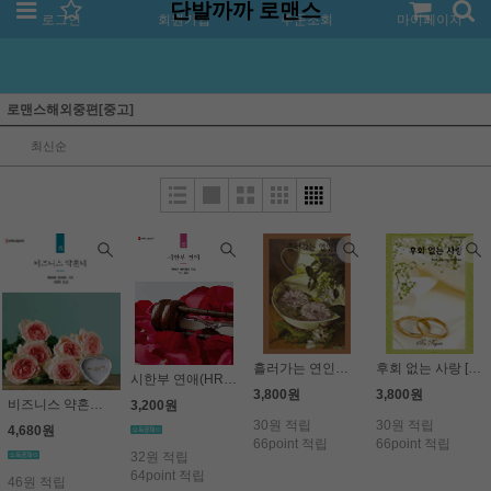
단발까까 로맨스
로그인
회원가입
주문조회
마이페이지
로맨스해외중편[중고]
최신순
흘러가는 연인들(HQ-260)
후회 없는 사랑 [HQ-440]
시한부 연애(HR-095) - 제니퍼 헤이워드
3,800원
3,800원
비즈니스 약혼녀(HR-214) - 케이트 휴이트
3,200원
30원 적립
30원 적립
4,680원
66point 적립
66point 적립
32원 적립
64point 적립
46원 적립