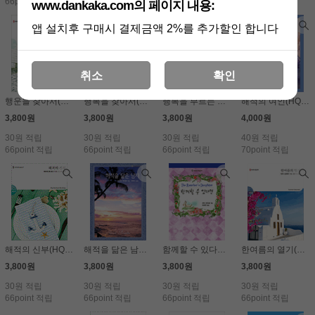
66point 적립
66point 적립
42point 적립
66point 적립
www.dankaka.com의 페이지 내용:
앱 설치후 구매시 결제금액 2%를 추가할인 합니다
취소
확인
행운을 찾아서(HQ-798)
행복을 찾아서(HQ-686)
행복을 부르는 레시피(HQ-142)
해적의 여인(HQ-251)(출판사품절)
3,800원
3,800원
3,800원
4,000원
30원 적립
30원 적립
30원 적립
40원 적립
66point 적립
66point 적립
66point 적립
70point 적립
해적의 신부(HQ-637)
해적을 닮은 남자(HQ-352)
함께할 수 있다면(HQ-151)
한여름의 열기(HQ-832)
3,800원
3,800원
3,800원
3,800원
30원 적립
30원 적립
30원 적립
30원 적립
66point 적립
66point 적립
66point 적립
66point 적립