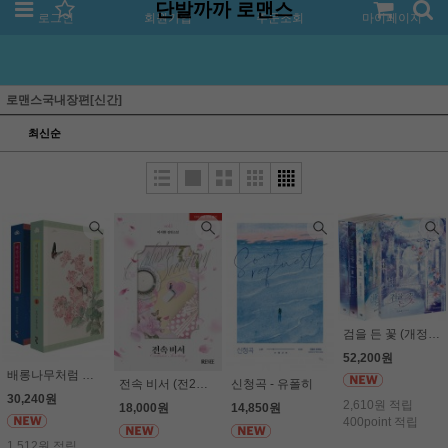
단발까까 로맨스
로그인
회원가입
주문조회
마이페이지
로맨스국내장편[신간]
최신순
검을 든 꽃 (개정판, 전4권세트) - 은소로
52,200원
배롱나무처럼 붉은색 (전2권세트) - 강미강
전속 비서 (전2권세트) (19세 이상) - 이서한
신청곡 - 유폴히
30,240원
2,610원 적립
18,000원
14,850원
400point 적립
1,512원 적립