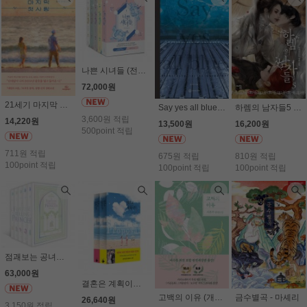
나쁜 시녀들 (전5권세트) - 자야
72,000원
21세기 마지막 첫사랑 - 김빵
Say yes all blue 세이 예스 올 블루 - 김제이
하렘의 남자들5 - 알파타르트
3,600원 적립
14,220원
13,500원
16,200원
500point 적립
711원 적립
675원 적립
810원 적립
100point 적립
100point 적립
100point 적립
점괘보는 공녀님 (전5권세트) - 사이딘
63,000원
결혼은 계획이다(전2권세트) - 이지연
고백의 이유 (개정판) - 서은수
금수별곡 - 마셰리
26,640원
3,150원 적립