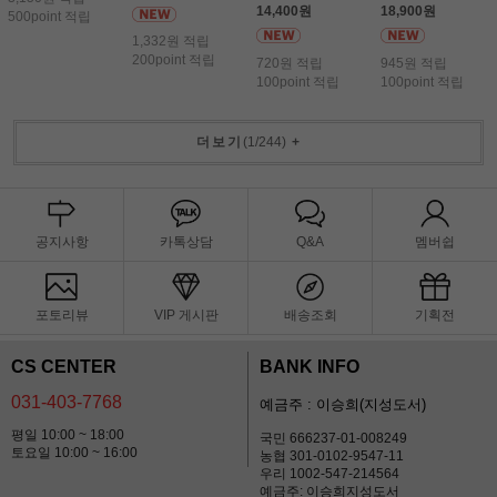
14,400원
18,900원
500point 적립
1,332원 적립
200point 적립
720원 적립
945원 적립
100point 적립
100point 적립
더보기
(
1
/
244
)
+
공지사항
카톡상담
Q&A
멤버쉽
포토리뷰
VIP 게시판
배송조회
기획전
CS CENTER
BANK INFO
031-403-7768
예금주 : 이승희(지성도서)
평일 10:00 ~ 18:00
국민 666237-01-008249
토요일 10:00 ~ 16:00
농협 301-0102-9547-11
우리 1002-547-214564
예금주: 이승희지성도서