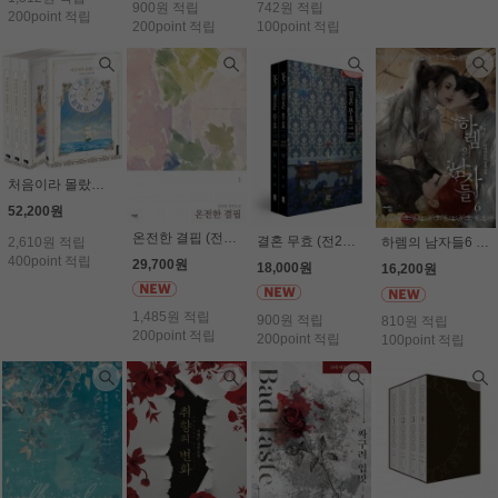
900원 적립
742원 적립
200point 적립
200point 적립
100point 적립
처음이라 몰랐던 것들 (전4권세트) - 이보라
52,200원
온전한 결핍 (전2권세트) - 김바림
결혼 무효 (전2권세트) (19세) - 이서한
2,610원 적립
하렘의 남자들6 - 알파타르트
400point 적립
29,700원
18,000원
16,200원
1,485원 적립
900원 적립
810원 적립
200point 적립
200point 적립
100point 적립