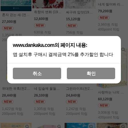
내게 빌어봐 리미티드 에디션 박스 세트 (전4권세트) - 리베냐
79,200원
취향의 변화 (19세 이상) - 서혜은
싸구려 입맛(19세 이상) - 금단
혼자 걷는 새 (전2권세트) - 서사희
12,600원
15,120원
27,000원
3,960원 적립
400point 적립
630원 적립
756원 적립
1,350원 적립
100point 적립
100point 적립
200point 적립
www.dankaka.com의 페이지 내용:
앱 설치후 구매시 결제금액 2%를 추가할인 합니다
취소
확인
위대한 유혹(전2권세트) - 이지연
네 입술에 물들어(전2권세트) - 아리킴
그린라이트(전2권세트) - 이여운
사랑하는 나의 억압자(전4권 박스 세트) - 서사희
28,440원
26,100원
24,840원
60,120원
1,422원 적립
1,305원 적립
1,242원 적립
3,006원 적립
200point 적립
200point 적립
200point 적립
400point 적립