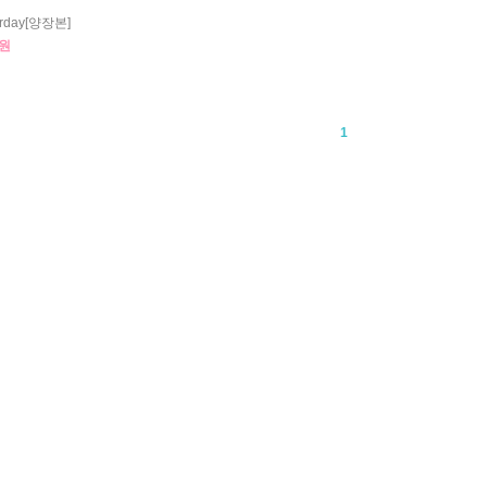
erday[양장본]
0원
1