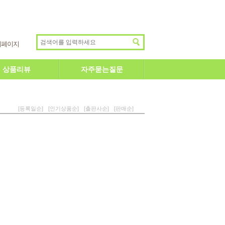
이페이지
상품리뷰
자주묻는질문
[등록일순]
[인기상품순]
[출판사순]
[판매순]