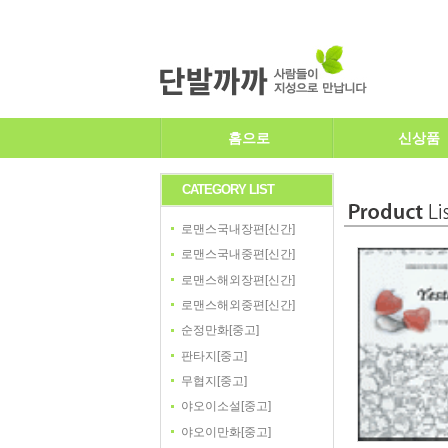
홈으로
신상품
CATEGORY LIST
로맨스국내장편[신간]
로맨스국내중편[신간]
로맨스해외장편[신간]
로맨스해외중편[신간]
순정만화[중고]
판타지[중고]
무협지[중고]
야오이소설[중고]
야오이만화[중고]