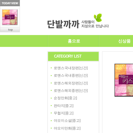
홈으로
신상품
CATEGORY LIST
로맨스국내장편[신간]
로맨스국내중편[신간]
로맨스해외장편[신간]
로맨스해외중편[신간]
순정만화[중고]
판타지[중고]
무협지[중고]
야오이소설[중고]
야오이만화[중고]