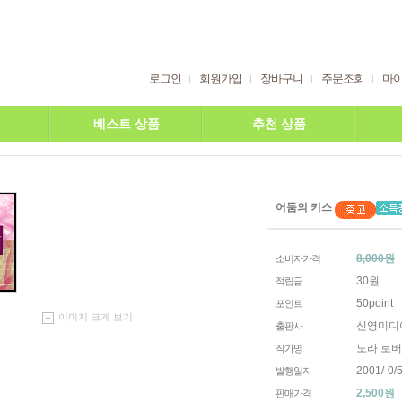
로그인
회원가입
장바구니
주문조회
마
베스트 상품
추천 상품
어둠의 키스
8,000원
소비자가격
30원
적립금
50point
포인트
이미지 크게 보기
신영미디
출판사
노라 로
작가명
2001/-0/5
발행일자
2,500
원
판매가격