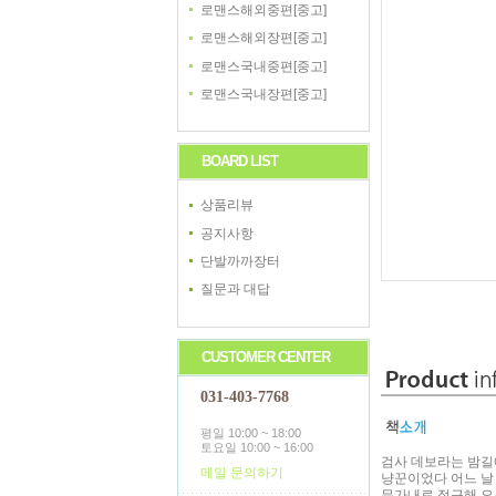
로맨스해외중편[중고]
로맨스해외장편[중고]
로맨스국내중편[중고]
로맨스국내장편[중고]
BOARD LIST
상품리뷰
공지사항
단발까까장터
질문과 대답
CUSTOMER CENTER
031-403-7768
평일 10:00 ~ 18:00
토요일 10:00 ~ 16:00
검사 데보라는 밤길
메일 문의하기
냥꾼이었다 어느 날
무가내로 접근해 오