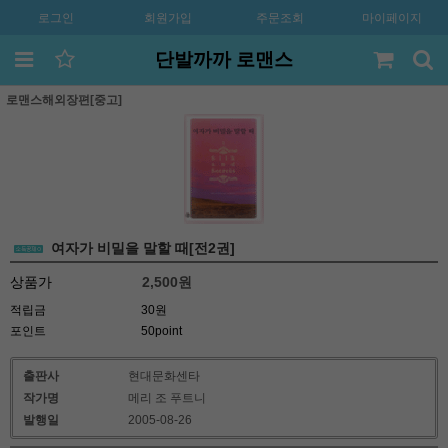
로그인
회원가입
주문조회
마이페이지
단발까까 로맨스
로맨스해외장편[중고]
여자가 비밀을 말할 때[전2권]
상품가
2,500
원
적립금
30원
포인트
50point
출판사
현대문화센타
작가명
메리 조 푸트니
발행일
2005-08-26