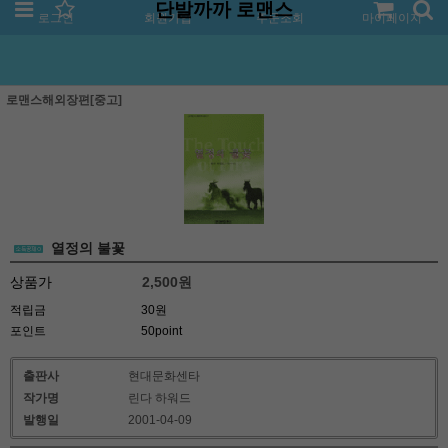
단발까까 로맨스
로그인
회원가입
주문조회
마이페이지
로맨스해외장편[중고]
열정의 불꽃
상품가
2,500
원
적립금
30원
포인트
50point
출판사
현대문화센타
작가명
린다 하워드
발행일
2001-04-09