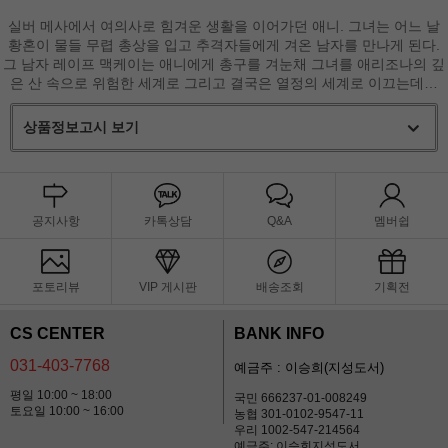
실버 메사에서 여의사로 힘겨운 생활을 이어가던 애니. 그녀는 어느 날
황혼이 물들 무렵 총상을 입고 추격자들에게 겨온 남자를 만나게 된다.
그 남자 레이프 맥케이는 애니에게 총구를 겨눈채 그녀를 애리조나의 깊
은 산 속으로 위험한 세계로 그리고 결국은 열정의 세계로 이끄는데…
상품정보고시 보기
공지사항
카톡상담
Q&A
멤버쉽
포토리뷰
VIP 게시판
배송조회
기획전
CS CENTER
BANK INFO
031-403-7768
예금주 : 이승희(지성도서)
평일 10:00 ~ 18:00
국민 666237-01-008249
토요일 10:00 ~ 16:00
농협 301-0102-9547-11
우리 1002-547-214564
예금주: 이승희지성도서