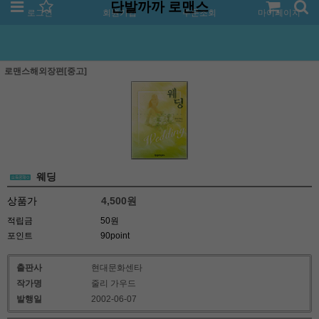
단발까까 로맨스
로그인
회원가입
주문조회
마이페이지
로맨스해외장편[중고]
웨딩
상품가
4,500
원
적립금
50원
포인트
90point
출판사
현대문화센타
작가명
줄리 가우드
발행일
2002-06-07