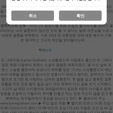
스페인의 열정 -
딕시는 의붓언니 대신 떠맡은 빚 때문에 직장에서 해고
될 위기에 처한다. 그때 사장인 세자르가 건강이 나쁜 대부를 안심시키기
취소
확인
위해 자신과 가짜 결혼을 하면 빚을 대신 갚아 주겠다고 제안하는데…….
코자키스의 신부 -
어머니의 병원비를 위해 의절한 할아버지를 찾아간 올
리비아는 닉과 결혼하지 않으면 도와 줄 수 없다는 말에 자존심을 누르고
닉에게 결혼을 부탁한다. 닉은 10년 전 파혼당한 것에 대한 복수의 기회
로 생각하고 그녀의 제안을 받아들이는데…….
린 그레이엄 (Lynne Graham) 스코틀랜드계 아일랜드 출신인 린 그레이
엄은 학창 시절부터 로맨스 소설의 열렬한 애독자였다. 열 다섯 살에 로
맨스 소설을 출판사에 보냈다가 퇴짜를 맞은 그녀는 스코틀랜드의 에딘
버러 대학을 졸업하고 형사사건 변호사가 되려고 했지만, 경제적인 어려
움으로 포기한 채 사랑하는 남자와 결혼한다. 첫 딸을 낳고 행복한 결혼
생활을 하던 린은 딸이 일곱 살이 되던 해부터 다시 글을 쓰기 시작했다.
시간이 날 때면 스리랑카와 과테말라에서 입양한 4명의 아이들과 함께
정원을 손질하고 이탈리아 쿠키를 만들곤 하는 린은 자신의 글을 읽고 행
복해하는 독자들에게서 영감을 얻는다고 한다. ▶ 홈페이지 주소 :
www.lynnegraham.com ▶ 주요 발표 작품 ▣ 할리퀸 로맨스 O-25 진실 /
O-80 아라비아의 왕비 / O-99 여인의 초상 / O-141 위험한 조건 Q-44 길
위의 사랑 / Q-58 몰리의 선택 / Q-110 황태자와 사랑을 / Q-124 백만장