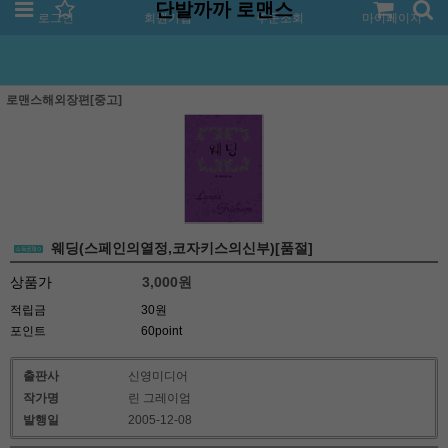
단발까까 로맨스
로그인
회원가입
주문조회
마이페이지
로맨스해외장편[중고]
웨딩(스페인의열정,코자키스의신부)[품절]
상품가
3,000
원
적립금
30원
포인트
60point
출판사
신영미디어
작가명
린 그레이엄
발행일
2005-12-08