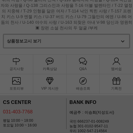
자와 사랑을 / Q-138 그리스인과 사랑을 T-16 더블 발렌타인 / T-22 열정
의 지중해 / T-29 인형을 닮은 여자 / T-114 낙인 찍힌 사랑 / T-157 프렌
치 키스 U-9 엔젤 키스 / U-37 버드 키스 / U-79 그들만의 에덴 / U-86 어
둠의 천사 / U-140 야수의 사랑 / U-163 되찾은 아내 V-98 당신과 영원히
▣ 장편 소설 천사의 두 얼굴 /부케
상품정보고시 보기
공지사항
카톡상담
Q&A
멤버쉽
포토리뷰
VIP 게시판
배송조회
기획전
CS CENTER
BANK INFO
031-403-7768
예금주 : 이승희(지성도서)
평일 10:00 ~ 18:00
국민 666237-01-008249
토요일 10:00 ~ 16:00
농협 301-0102-9547-11
우리 1002-547-214564