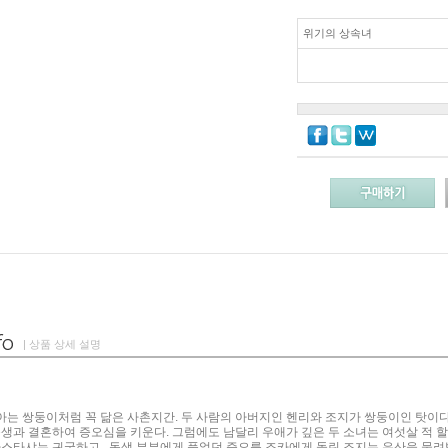
위기의 상속녀
| 상품 상세 설명
는 쌍둥이처럼 꼭 닮은 사촌지간. 두 사람의 아버지인 헨리와 조지가 쌍둥이인 탓이다
동생과 결혼하여 증오심을 키운다. 그럼에도 남달리 우애가 깊은 두 소녀는 여섯살 적 할
나스타샤는 귀국하고...동생 부부에게 품었던 증오를 조카에게 돌린 조지는 유산을 물려