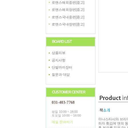
로맨스해외중편[중고]
로맨스해외장편[중고]
로맨스국내중편[중고]
로맨스국내장편[중고]
BOARD LIST
상품리뷰
공지사항
단발까까장터
질문과 대답
CUSTOMER CENTER
031-403-7768
평일 10:00 ~ 18:00
토요일 10:00 ~ 16:00
아나스타샤와 브리아
메일 문의하기
하자 홧김에 앤의 
후 부모를 잃은 아