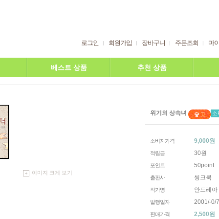
로그인
회원가입
장바구니
주문조회
마
베스트 상품
추천 상품
위기의 상속녀
9,000원
소비자가격
30원
적립금
50point
포인트
이미지 크게 보기
씽크북
출판사
안드레아
작가명
2001/-0/7
발행일자
2,500
원
판매가격