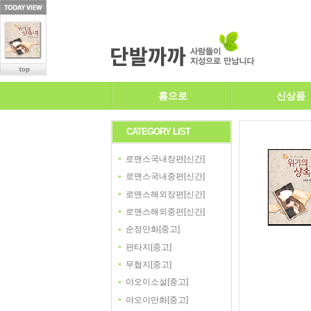
홈으로
신상품
CATEGORY LIST
로맨스국내장편[신간]
로맨스국내중편[신간]
로맨스해외장편[신간]
로맨스해외중편[신간]
순정만화[중고]
판타지[중고]
무협지[중고]
야오이소설[중고]
야오이만화[중고]