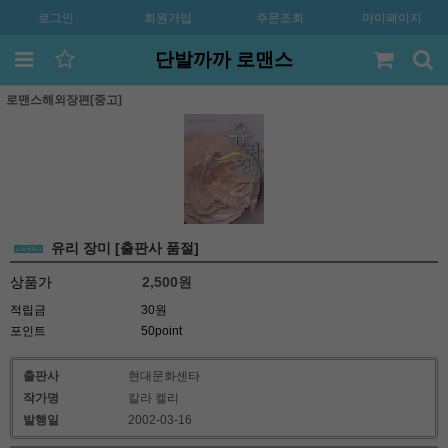
로그인
회원가입
주문조회
마이페이지
단발까까 로맨스
로맨스해외장편[중고]
유리 장미 [출판사 품절]
상품가
2,500
원
적립금
30원
포인트
50point
출판사
현대문화센타
작가명
칼라 켈리
발행일
2002-03-16