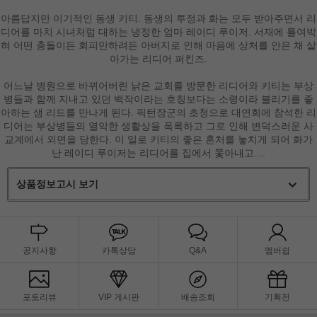
아름답지만 이기적인 동생 키티. 동생의 투정과 화는 모두 받아주면서 리
디어를 마치 시녀처럼 대하는 냉정한 엄마 레이디 루이저. 서재에 틀여박
혀 어떤 충돌이든 회피만하려든 아버지로 인해 마음에 상처를 안은 채 살
아가는 리디어 퍼킨즈.
어느날 병원으로 바뀌어버린 낡은 교회를 방문한 리디어와 키티는 부상
병들과 함께 지내고 있던 백작이라는 호칭보다는 소령이라 불리기를 좋
아하는 샘 리드를 만나게 된다. 픽턴장군의 초청으로 대연회에 참석한 리
디어는 부상병들의 열악한 생활상을 폭록하고 그로 인해 변덕스러운 사
교계에서 외면을 당한다. 이 일로 키티의 좋은 혼처를 놓치게 되어 화가
난 레이디 루이저는 리디어를 집에서 쫓아내고....
상품정보고시 보기
공지사항
카톡상담
Q&A
멤버쉽
포토리뷰
VIP 게시판
배송조회
기획전