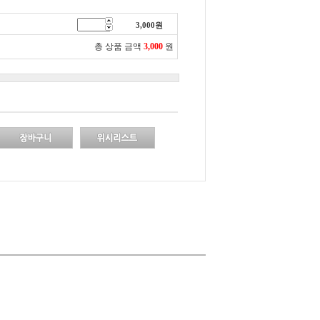
3,000
원
총 상품 금액
3,000
원