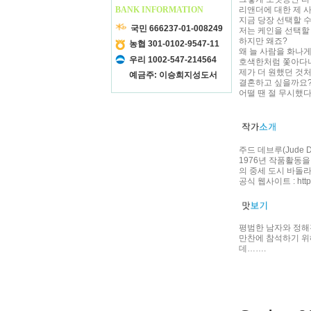
BANK INFORMATION
리앤더에 대한 제 
지금 당장 선택할 
국민 666237-01-008249
저는 케인을 선택할
하지만 왜죠?
농협 301-0102-9547-11
왜 늘 사람을 화나
우리 1002-547-214564
호색한처럼 쫓아다
제가 더 원했던 것
예금주: 이승희지성도서
결혼하고 싶을까요
어떨 땐 절 무시했다
주드 데브루(Jude De
1976년 작품활동
의 중세 도시 바돌라
공식 웹사이트 : http:/
평범한 남자와 정해
만찬에 참석하기 위
데…….