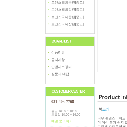
로맨스해외중편[중고]
로맨스해외장편[중고]
로맨스국내중편[중고]
로맨스국내장편[중고]
BOARD LIST
상품리뷰
공지사항
단발까까장터
질문과 대답
CUSTOMER CENTER
031-403-7768
평일 10:00 ~ 18:00
토요일 10:00 ~ 16:00
너무 혼란스러워요
메일 문의하기
더 이상 뭐가 뭔지 
그렇게 오랫동안 