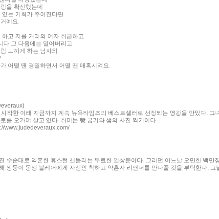
사랑을 확신했는데
수 있는 기회가 주어진다면
 거예요.
게 하고 저를 거리의 여자 취급하고
니다 그 다음에는 밀어버리고
처럼 느끼게 하는 남자와
?
가 어떨 땐 경멸하면서 어떨 땐 매혹시켜요.
veraux)
을 시작한 이래 지금까지 계속 뉴욕타임즈의 베스트셀러로 선정되는 영광을 안았다. 
토를 오가며 살고 있다. 취미는 빵 굽기와 샘의 사진 찍기이다.
/www.judedeveraux.com/
진 수순대로 약혼한 휴스턴 챈들러는 무료한 일상뿐이다. 그러던 어느날 오만한 백만장
해 쌍둥이 동생 블레어에게 자신인 척하고 약혼자 리앤더를 만나줄 것을 부탁한다. 그날