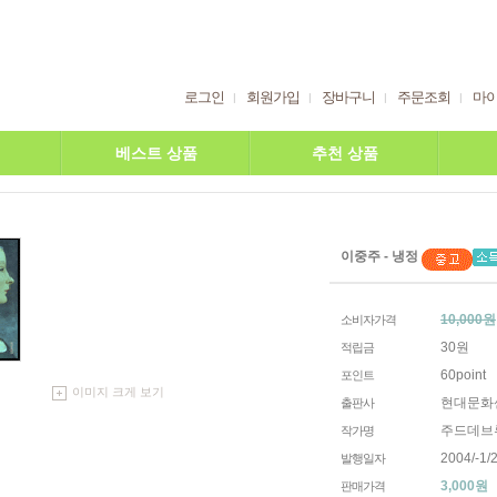
로그인
회원가입
장바구니
주문조회
마
베스트 상품
추천 상품
이중주 - 냉정
10,000원
소비자가격
30원
적립금
60point
포인트
이미지 크게 보기
현대문화
출판사
주드데브
작가명
2004/-1/2
발행일자
3,000
원
판매가격