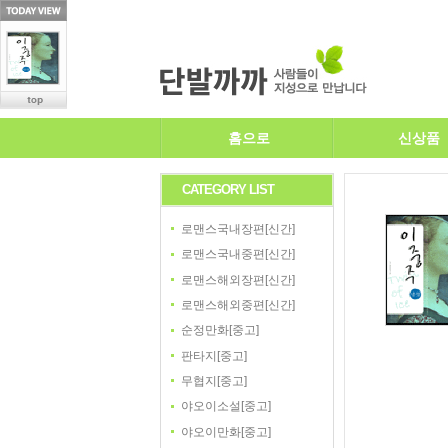
홈으로
신상품
CATEGORY LIST
로맨스국내장편[신간]
로맨스국내중편[신간]
로맨스해외장편[신간]
로맨스해외중편[신간]
순정만화[중고]
판타지[중고]
무협지[중고]
야오이소설[중고]
야오이만화[중고]