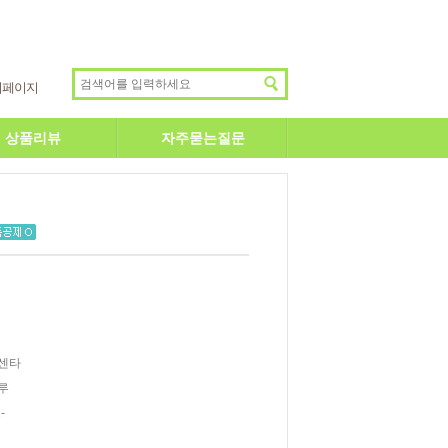
이페이지
상품리뷰
자주묻는질문
센타
루
-