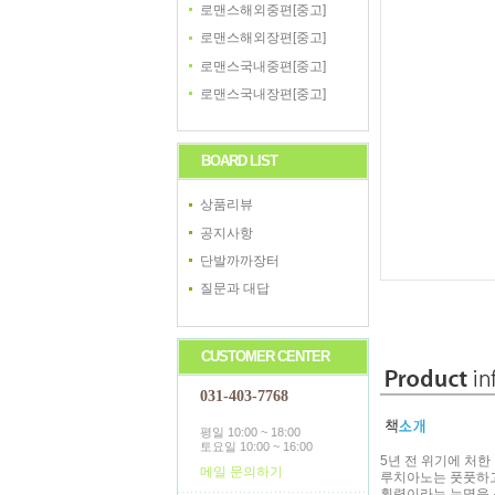
로맨스해외중편[중고]
로맨스해외장편[중고]
로맨스국내중편[중고]
로맨스국내장편[중고]
BOARD LIST
상품리뷰
공지사항
단발까까장터
질문과 대답
CUSTOMER CENTER
031-403-7768
평일 10:00 ~ 18:00
토요일 10:00 ~ 16:00
5년 전 위기에 처
메일 문의하기
루치아노는 풋풋하고
횡령이라는 누명을 