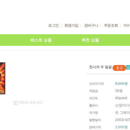
로그인
회원가입
장바구니
주문조회
마
베스트 상품
추천 상품
천사의 두 얼굴
8,500원
소비자가격
30원
적립금
60point
포인트
이미지 크게 보기
신영미디
출판사
린 그레
작가명
2003/-0/7
발행일자
3,000
원
판매가격