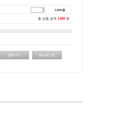
3,000
원
총 상품 금액
3,000
원