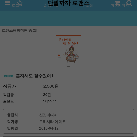
단발까까 로맨스
로그인
회원가입
주문조회
마이페이지
로맨스해외장편[중고]
혼자서도 할수있어1
상품가
2,500
원
적립금
30원
포인트
50point
출판사
신영미디어
작가명
모리시타 에미코
발행일
2010-04-12