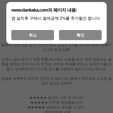
일본 미디어팩토리에서 주최하는 코믹 에세이 프티 대상 수상작!
www.dankaka.com의 페이지 내용:
혼자서도 할 수 있어1
앱 설치후 구매시 결제금액 2%를 추가할인 합니다
모리시타 에미코 지음
30대, 독신, 남친 없음
취소
확인
그런대로 행복함♡♡
일본의 서적 전문 잡지 ‘다빈치’에서 공감도 1위를 차지한 에세이만화가
드디어 한국 상륙!
언제나 젊어 보이기 위해 주름 하나에도 신경을 쓰고, 부모 앞에서는 결
혼을 못하는 것이 아니라 안 하는 것이라 허세를 부리고, 남자친구를 만
들고 싶어하면서도 다가온 찬스를 코앞에서 놓치고 마는 에미코.
현실은 녹록하지 않지만 꿋꿋하게 살아가는 결못녀 에미코의 소소한 일
상은 공감도 100%!!
★★★★★ 당신만 그런 게 아니야!
★★★★★ 아무튼 공감했습니다!
★★★★★ 남자라도 공감할 수 있다.
- 아마존재팬 서평