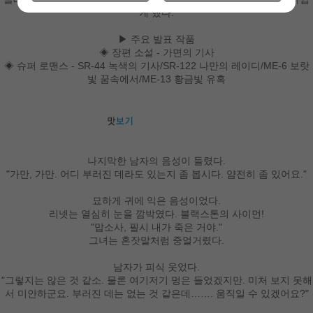
게 했다.
▶ 주요 발표 작품
◈ 장편 소설 - 가면의 기사
◈ 슈퍼 로맨스 - SR-44 녹색의 기사/SR-122 나만의 레이디/ME-6 보랏
빛 꿈속에서/ME-13 황금빛 유혹
나지막한 남자의 음성이 들렸다.
"가만, 가만. 어디 부러진 데라도 있는지 좀 봅시다. 얌전히 좀 있어요."
묘하게 귀에 익은 음성이었다.
리넷는 열심히 눈을 깜박였다. 블랙스톤의 사이먼!
"맙소사, 필시 내가 죽은 거야."
그녀는 혼잣말처럼 중얼거렸다.
남자가 피식 웃었다.
"그렇지는 않은 것 같소. 물론 여기저기 멍은 들었겠지만. 미처 보지 못해
서 미안하군요. 부러진 데는 없는 것 같은데……. 움직일 수 있겠어요?"