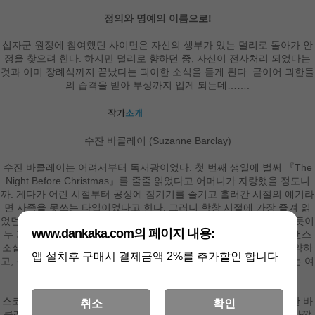
정의와 명예의 이름으로!
십자군 원정에 참여했던 사이먼은 자신의 생부가 있는 덜리로 돌아가 안
정을 찾으려 한다. 하지만 덜리로 향하던 중, 자신이 전사처리 되었다는
것과 이미 장례식까지 끝났다는 괴이한 소식을 듣게 된다. 곧이어 괴한들
의 습격을 받아 부상까지 입게 되는데…….
수잔 바클레이 (Suzanne Barclay)
수잔 바클레이는 어려서부터 독서광이었다. 첫 번째 생일에 벌써 『The
Night Before Christmas』를 줄줄 읽었다고 어머니가 자랑했을 정도니
까. 게다가 어린 시절부터 공상에 잠기기를 즐기고 흘러간 시절의 얘기라
면 사족을 못쓰는 타입이었다고 한다. 그러니 학창 시절에 가장 즐겨 읽
었던 책들이 역사 소설인 것도 당연하다. 수잔 바클레이 스스로 밝혔듯이
www.dankaka.com의 페이지 내용:
두 가지가 자연스럽게 어우러지는 가장 좋은 방법으로 역사적인 로맨스
소설을 쓰는 것이었다. 다른 직업을 택했더라면 용감한 기사들이 활약하
앱 설치후 구매시 결제금액 2%를 추가할인 합니다
고, 귀부인과 아가씨들이 비탄에 빠지곤 했던 시절로 거슬러 올라가는 여
행을 즐길 기회는 없었으리라고 수잔은 말한다.
스코틀랜드와 영국을 배경으로 한 중세 로맨스의 대가로 알려진 수잔 바
취소
확인
클레이는 주옥 같은 작품을 남기고 유방암으로 사망하여 주위를 안타깝