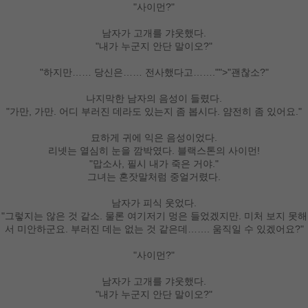
"사이먼?"
남자가 고개를 갸웃했다.
"내가 누군지 안단 말이오?"
"하지만…… 당신은…… 전사했다고……."">"괜찮소?"
나지막한 남자의 음성이 들렸다.
"가만, 가만. 어디 부러진 데라도 있는지 좀 봅시다. 얌전히 좀 있어요."
묘하게 귀에 익은 음성이었다.
리넷는 열심히 눈을 깜박였다. 블랙스톤의 사이먼!
"맙소사, 필시 내가 죽은 거야."
그녀는 혼잣말처럼 중얼거렸다.
남자가 피식 웃었다.
"그렇지는 않은 것 같소. 물론 여기저기 멍은 들었겠지만. 미처 보지 못해
서 미안하군요. 부러진 데는 없는 것 같은데……. 움직일 수 있겠어요?"
"사이먼?"
남자가 고개를 갸웃했다.
"내가 누군지 안단 말이오?"