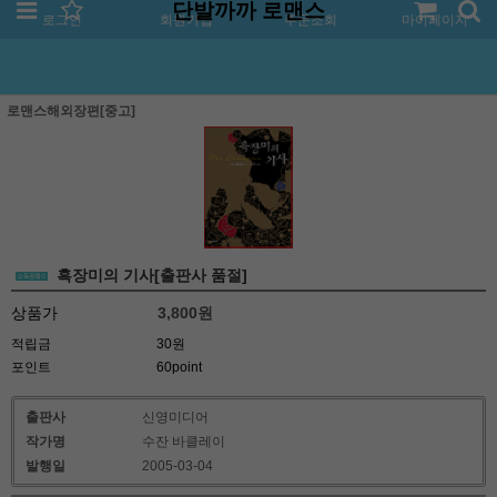
단발까까 로맨스
로그인
회원가입
주문조회
마이페이지
로맨스해외장편[중고]
흑장미의 기사[출판사 품절]
상품가
3,800
원
적립금
30원
포인트
60point
출판사
신영미디어
작가명
수잔 바클레이
발행일
2005-03-04