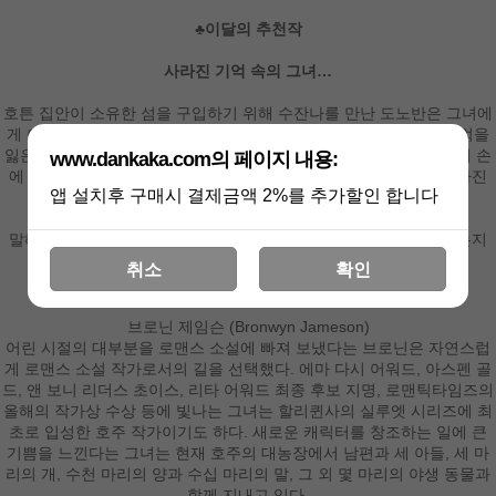
♣이달의 추천작
사라진 기억 속의 그녀…
호튼 집안이 소유한 섬을 구입하기 위해 수잔나를 만난 도노반은 그녀에
게 이끌려 하룻밤을 보낸다. 그러나 그 후 강도를 당해 며칠간의 기억을
잃은 도노반. 그가 정신을 차렸을 땐 이미 섬과 수잔나는 다른 남자의 손
www.dankaka.com의 페이지 내용:
에 넘어간 뒤였다. 배신감을 느낀 도노반은 섬에 대한 소유권과 사라진
앱 설치후 구매시 결제금액 2%를 추가할인 합니다
기억을 되찾기 위해 수잔나와 재회하는데….
말해 봐. 당신이 나에게 어떤 의미였는지… 그리고 왜 나를 배신했는지
취소
확인
브로닌 제임슨 (Bronwyn Jameson)
어린 시절의 대부분을 로맨스 소설에 빠져 보냈다는 브로닌은 자연스럽
게 로맨스 소설 작가로서의 길을 선택했다. 에마 다시 어워드, 아스펜 골
드, 앤 보니 리더스 초이스, 리타 어워드 최종 후보 지명, 로맨틱타임즈의
올해의 작가상 수상 등에 빛나는 그녀는 할리퀸사의 실루엣 시리즈에 최
초로 입성한 호주 작가이기도 하다. 새로운 캐릭터를 창조하는 일에 큰
기쁨을 느낀다는 그녀는 현재 호주의 대농장에서 남편과 세 아들, 세 마
리의 개, 수천 마리의 양과 수십 마리의 말, 그 외 몇 마리의 야생 동물과
함께 지내고 있다.