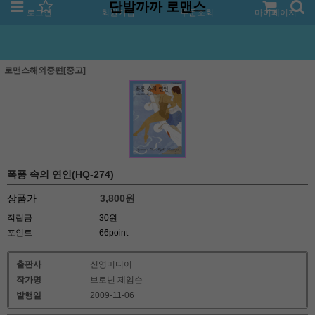
단발까까 로맨스
로그인
회원가입
주문조회
마이페이지
로맨스해외중편[중고]
폭풍 속의 연인(HQ-274)
상품가
3,800
원
적립금
30원
포인트
66point
출판사
신영미디어
작가명
브로닌 제임슨
발행일
2009-11-06