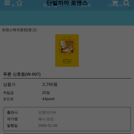
단발까까 로맨스
로그인
회원가입
주문조회
마이페이지
로맨스해외중편[중고]
푸른 신호등(W-007)
상품가
2,700
원
적립금
20원
포인트
44point
출판사
신영미디어
작가명
페니 조던
발행일
2006-01-06