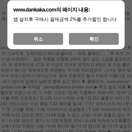
추억의 할리퀸 시리즈 83 - 결혼할 수 없어요!
www.dankaka.com의 페이지 내용:
두 조카를 돌보게 된 리사는 한때 깊은 상처를 준 조엘이 조카들의 공동
후견인이라는 사실을 알고 경악한다. 한편 조엘은 아이들을 위해서라며
앱 설치후 구매시 결제금액 2%를 추가할인 합니다
리사에게 자신의 아내가 될 것을 명령하고….
취소
확인
페니 조던(Penny Jordan) 페니는 근 20년 동안 글을 써온 경이로운 기록
의 소유자로, 뉴욕타임스 베스트셀러인 〈파워 플레이〉, 〈투 러브, 아
너 앤 비트레이〉 같은 작품을 포함해 100여 권이 넘는 소설을 발표하였
다. 전 세계적으로 17개 국 이상의 언어로 번역되고 6천만 권 이상 출판
되면서 페니는 국제적으로 추앙받는 작가로 자리잡았다. 그녀는 영국 랭
커셔 프레스턴에서 태어났으며, 현재 전원적인 첼셔 지방의 아름다운 14
세기 양식의 집에서 남편과 함께 살고 있다. ▶ 홈페이지 : www.penny-
jordan.com ▶ 이메일 : penny@penny-jordan.com ▶ 주요 발표 작품 ▣
할리퀸 로맨스 Q-16 그 사랑 그대로 / Q-81 지중해의 세레나데 / Q-97 그
녀를 위한 프로포즈 / Q-125 다시 시작된 사랑 / Q-151 불꽃의 여자 / Q-
152 크리스마스 이브 웨딩 T-42 체리꽃 필 때 / T-57 오아시스의 허니문 /
T-78 그녀를 위해 / T-86 아라비아의 요술램프 / T-100 아라비아의 매직
카펫 U-51 강요된 연인 / U-58 잊을 수 없는 사랑 / U-84 잠들지 않는 추
억 / U-100 금단의 향기 / U-128 위험한 계약 / U-168 하숙생 V-2 황홀한
고백 / V-32 되찾은 사랑 / V-49 핫산의 딸 / V-72 집시의 꿈 / V-73 열정의
추억 / V-82 아라비아의 마법궁전 / V-85 러브 목장의 열정 ▣ 슈퍼 로맨