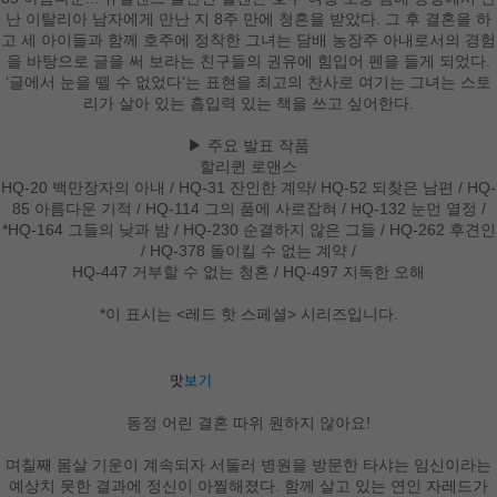
난 이탈리아 남자에게 만난 지 8주 만에 청혼을 받았다. 그 후 결혼을 하
고 세 아이들과 함께 호주에 정착한 그녀는 담배 농장주 아내로서의 경험
을 바탕으로 글을 써 보라는 친구들의 권유에 힘입어 펜을 들게 되었다.
‘글에서 눈을 뗄 수 없었다’는 표현을 최고의 찬사로 여기는 그녀는 스토
리가 살아 있는 흡입력 있는 책을 쓰고 싶어한다.
▶ 주요 발표 작품
할리퀸 로맨스
HQ-20 백만장자의 아내 / HQ-31 잔인한 계약/ HQ-52 되찾은 남편 / HQ-
85 아름다운 기적 / HQ-114 그의 품에 사로잡혀 / HQ-132 눈먼 열정 /
*HQ-164 그들의 낮과 밤 / HQ-230 순결하지 않은 그들 / HQ-262 후견인
/ HQ-378 돌이킬 수 없는 계약 /
HQ-447 거부할 수 없는 청혼 / HQ-497 지독한 오해
*이 표시는 <레드 핫 스페셜> 시리즈입니다.
동정 어린 결혼 따위 원하지 않아요!
며칠째 몸살 기운이 계속되자 서둘러 병원을 방문한 타샤는 임신이라는
예상치 못한 결과에 정신이 아찔해졌다. 함께 살고 있는 연인 자레드가