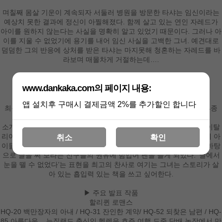
며칠째 몸살 기운이 계속되자 서둘러 병원을 방문한 타샤는 임신이라는
예상치 못한 결과에 정신이 아찔해졌다. 함께 살고 있는 연인 자레드가
아이를 원하지 않는다는 사실을 명확히 알고 있었기 때문이다. 그러나 아
이를 지울 수 없었기에 용기를 내어 임신 사실을 고백한 그녀. 예견대로
덤덤한 그의 반응에 상처를 받은 타샤는 마지못해 청혼하는 자레드를 바
라보며 매몰차게 거절하는데….
www.dankaka.com의 페이지 내용:
앱 설치후 구매시 결제금액 2%를 추가할인 합니다
최근작 : <프러포즈의 조건>,<격정의 눈빛>,<지독한 오해> … 총 84종
(모두보기)
소개 : 뉴질랜드 출신인 헬렌은 호주 여행 도중 담배 농장에서 만난 이탈
리아 남자에게 만난 지 8주 만에 청혼을 받았다. 그 후 결혼을 하고 세 아
취소
확인
이들과 함께 호주에 정착한 그녀는 담배 농장주 아내로서의 경험을 바탕
으로 글을 써 보라는 친구들의 권유에 힘입어 펜을 들게 되었다. ‘글에서
눈을 뗄 수 없었다’는 표현을 최고의 찬사로 여기는 그녀는 스토리가 살
아 있는 흡입력 있는 책을 쓰고 싶어한다.
▶ 주요 발표 작품
할리퀸 로맨스
HQ-20 백만장자의 아내 / HQ-31 잔인한 계약/ HQ-52 되찾은 남편 / HQ-
85 아름다운... 뉴질랜드 출신인 헬렌은 호주 여행 도중 담배 농장에서 만