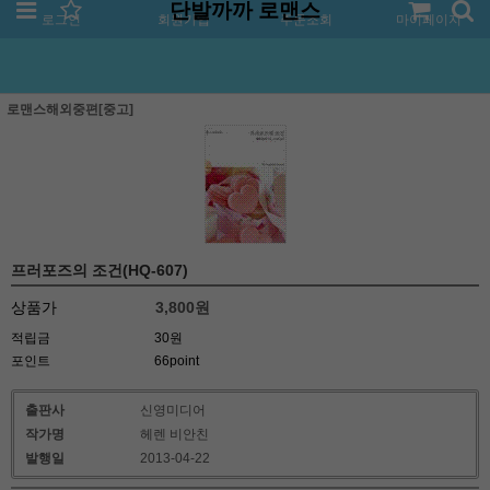
단발까까 로맨스
로그인
회원가입
주문조회
마이페이지
로맨스해외중편[중고]
프러포즈의 조건(HQ-607)
상품가
3,800
원
적립금
30원
포인트
66point
출판사
신영미디어
작가명
헤렌 비안친
발행일
2013-04-22