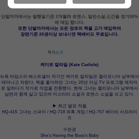
단발까까에서는 발행일기준 2개월內 로맨스, 일반소설,신간을 정가30%
에 매입 합니다.
또한 단발까까에서는 모든 장르의 책을 고가 매입하며
장편기준 20권이상 보내시면 택배비도 무료입니다.
케이트 칼라일 (Kate Carlisle)
뉴욕 타임스의 베스트셀러 작가인 케이트 칼라일은 캘리포니아 남부에서
태어나고 자랐다. 책을 좋아하던 그녀는 20년 이상 TV 프로그램 제작자
로 일하다가 작가로 직업을 전환했다. 현재 그녀는 캘리포니아 남부에서
남편과 함께 살고 있으며 미스터리 소설과 로맨스 소설을 쓰고 있다.
▶ 최근 발표 작품
HQ-415 그녀는 스파이 / HQ-718 유혹 게임 / HQ-757 베이비 서프라이
즈
※판권
She's Having the Boss's Baby