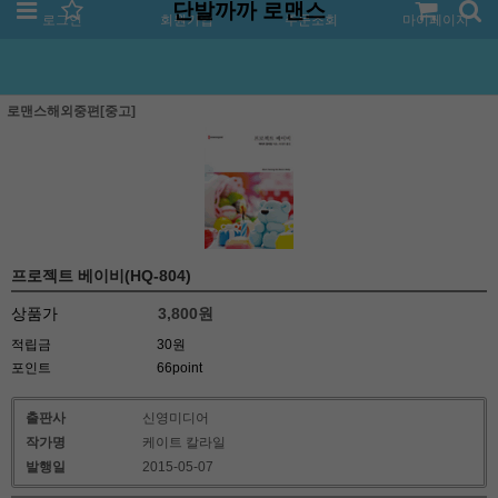
단발까까 로맨스
로그인
회원가입
주문조회
마이페이지
로맨스해외중편[중고]
프로젝트 베이비(HQ-804)
상품가
3,800
원
적립금
30원
포인트
66point
출판사
신영미디어
작가명
케이트 칼라일
발행일
2015-05-07