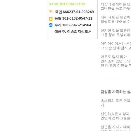
BANK INFORMATION
세상에 존재하는 단
그녀만을 품고 따듯
국민 666237-01-008249
어쩌다 만난 인연이
농협 301-0102-9547-11
평생토록 벗어날 수
우리 1002-547-214564
신기한 것을 발견한
예금주: 이승희지성도서
그를 향해 무방비하
어린아이여서는 곤
그 모습 안에 잠자고
아무도 담지 않아
먼지조차 없던 그의
단 한 명의 여인을
--------------------------
감성을 자극하는 섬
속세와의 모든 연을
기.
선인仙人은 세상과 
인연이 겹쳐 그물을
선근을 가지고 태어