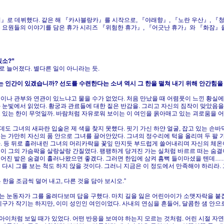
거』로 데뷔했다. 같은 해 『카사블랑카』를 시작으로, 『야래향』, 『노란 우산』, 『청
수 요원들의 이야기를 담은 휴가 시리즈 『위험한 휴가』, 『어긋난 휴가』와 『화잠』
있소?”
로 늘어졌다. 별다른 일이 아니라는 듯.
는 인간이 있겠습니까? 선도를 수련한다는 소녀 역시 그 한을 떨쳐 내기 위해 안간힘을 
궁이나 관부와 연관이 있느냐고 물을 수가 없었다. 처음 만났을 때 어렴풋이 느낀 황실
 눈빛에서 읽었다. 황궁과 관료들에 대한 짙은 반감을. 그리고 자신의 짐작이 맞았음을
 있는 한이 무엇일까. 바람처럼 자유로워 보이는 이 여인을 옭아매고 있는 괴로움을 어찌
데도 그녀의 새파란 입술은 제 색을 찾지 못했다. 핏기 가신 하얀 얼굴, 잡고 있는 손
는 가만히 자신의 품 안으로 그녀를 끌어안았다. 그녀의 정수리에 턱을 올리며 두 팔 가
다. 등 뒤로 흘러내린 그녀의 머리카락을 꽃잎 만지듯 부드럽게 쓸어내리며 자신의 체
결이 그의 가슴팍을 살랑살랑 간질였다. 팽팽하게 당겨진 가는 실처럼 바르르 떠는 숨
짙어진 밭은 숨결이 흘러나왔으면 좋겠다. 그러면 한입에 삼켜 흠뻑 들이마셨을 텐데……
 다시 그를 보는 척도 하지 않을 것이다. 그러니 지금은 이 정도에서 만족해야 하리라.
 한을 조금씩 덜어 내고, 다른 것을 담아 보시오.”
는 눈동자가 그를 올려다보며 답을 구했다. 마치 길을 잃은 어린아이가 소맷자락을 붙
체구가 작기는 하지만, 이미 성인인 여인이었다. 사내의 연심을 흔들어, 달콤한 샘 안으
아이처럼 보일 때가 있었다. 어떤 반응을 보여야 하는지 모르는 것처럼. 어린 시절 자