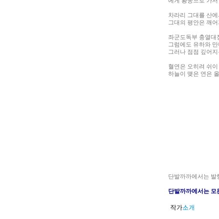
에게 황궁으로 가서
차라리 그대를 산에
그대의 평안은 깨어
좌군도독부 충열대장
그럼에도 유하와 만
그러나 점점 깊어지
혈연은 오히려 쉬이
하늘이 맺은 연은 
단발까까에서는 발행
단발까까에서는 모든