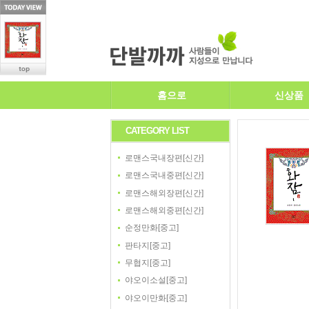
홈으로
신상품
CATEGORY LIST
로맨스국내장편[신간]
로맨스국내중편[신간]
로맨스해외장편[신간]
로맨스해외중편[신간]
순정만화[중고]
판타지[중고]
무협지[중고]
야오이소설[중고]
야오이만화[중고]