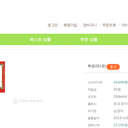
로그인
회원가입
장바구니
주문조회
마
베스트 상품
추천 상품
화잠(전2권)
24,000원
소비자가격
20원
적립금
294point
포인트
이미지 크게 보기
로코코미
출판사
김경미
작가명
2012/-1/2
발행일자
14,700
원
판매가격