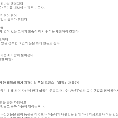
 하나의 생명처럼
한 온기를 내보이는 검은 눈동자.
 정염이 되어
 없는 올무가 되었다
 듯
게 열려 있는 그녀의 모습이 마치 귀여운 계집아이 같았다.
란하다.
 있을 성숙한 여인의 눈을 뜨게 만들고 싶다.
 가슴에 바람이 불어온다.
 위한 바람이……
-----------------------
세한 필력의 작가 김경미의 무협 로맨스 『화잠』 재출간!
 끊기 위해 과거 자신이 한때 살았던 곳으로 떠나는 반선半仙과 그 여행길을 함께하면
연을 끓은 자임에도
 만들고 몸과 마음이 엮이는구나.
나 상청문을 넘어 등선을 하였으나 하늘에게 내쫓김을 당해 다시 지상으로 내려온 반선 