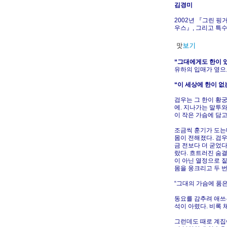
김경미
2002년 『그린 핑
우스』, 그리고 특
“그대에게도 한이 
유하의 입매가 옆으
“이 세상에 한이 없
검우는 그 한이 황
에. 지나가는 말투와
이 작은 가슴에 담고
조금씩 훈기가 도는
몸이 전해졌다. 검우
금 전보다 더 굳었
랐다. 흐트러진 숨
이 아닌 열정으로 
몸을 웅크리고 두 번
“그대의 가슴에 품은
동요를 감추려 애쓰
석이 아렸다. 비록 
그런데도 때로 계집