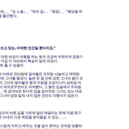
애』, 『눈 노을』, 『매의 검』, 『화잠』, 『웨딩돌 하
을 출간했다.
쓰고 있는, 미약한 인간일 뿐이지요.”
에 대한 반감이 여행을 하는 동안 조금씩 뚜렷하게 잡혔기
 지금 이 자리에서 확실히 알게 되었다.
 풀 수 있을까.
바닥 아래로 찬바람에 얼어붙은 것처럼 서늘하고 딱딱한
득 그녀를 품었다. 놀란 듯 품 안에 갇힌 그녀의 몸이 조
온이 그녀의 얼어붙은 몸과 마음을 조금이나마 감싸길 바
결이 애처로우면서도 어여뻤다. 그 붉은 입술에서 두려움
. 제 생각대로 한다면 겁을 집어먹은 그녀는 있는 대로
 그나마 당장 밀쳐 내지 않은 것만도 다행이지 않은가.
잡으며 바른 길을 가르쳐 달라 매달리는 듯해 마음 한구
로 사내의 거센 욕망을 받아들일 수 있는…….
연스럽게 익히고 배우는 것을 알지 못하는 것처럼 당황하