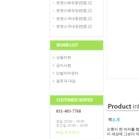
로맨스해외중편[중고]
로맨스해외장편[중고]
로맨스국내중편[중고]
로맨스국내장편[중고]
BOARD LIST
상품리뷰
공지사항
단발까까장터
질문과 대답
CUSTOMER CENTER
031-403-7768
평일 10:00 ~ 18:00
토요일 10:00 ~ 16:00
오롯이 한 여자를 향
메일 문의하기
이 세상에 그보다 아