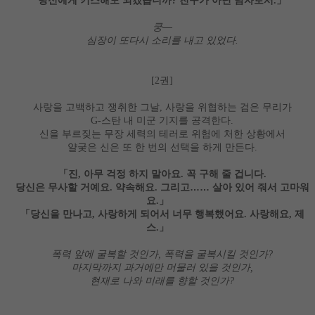
당신에게 키스해도 되겠습니까
친구가 아닌 남자로서
」
?
.
쿵
―
심장이 또다시 소리를 내고 있었다
.
권
[2
]
사랑을 고백하고 쟁취한 그날
사랑을 위협하는 검은 무리가
,
스탄 내 미군 기지를 공격한다
G-
.
신을 부르짖는 무장 세력의 테러로 위험에 처한 상황에서
얄궂은 신은 또 한 번의 선택을 하게 만든다
.
「
진
아무 걱정 하지 말아요
꼭 구해 줄 겁니다
,
.
.
당신은 무사할 거예요
약속해요
그리고
……
살아 있어 줘서 고마워
.
.
요
」
.
「
당신을 만나고
사랑하게 되어서 너무 행복했어요
사랑해요
제
,
.
,
스
」
.
폭력 앞에 굴복할 것인가
폭력을 굴복시킬 것인가
,
?
마지막까지 과거에만 머물러 있을 것인가
,
현재로 나와 미래를 향할 것인가
?