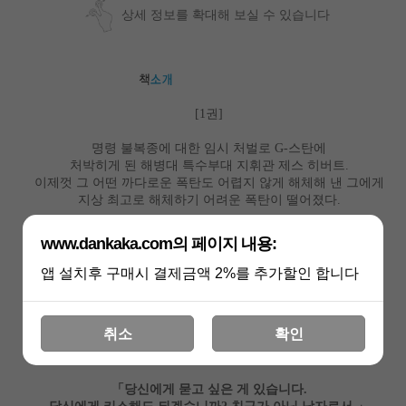
상세 정보를 확대해 보실 수 있습니다
권
[1
]
명령 불복종에 대한 임시 처벌로
스탄에
G-
처박히게 된 해병대 특수부대 지휘관 제스 히버트
.
이제껏 그 어떤 까다로운 폭탄도 어렵지 않게 해체해 낸 그에게
지상 최고로 해체하기 어려운 폭탄이 떨어졌다
.
「
그럼
이제 우리 친구가 된 건가요
,
?
www.dankaka.com의 페이지 내용:
사실 난 친구가 많이 없어서 어느 정도 만나고 가까워져야
친구라는 단어를 갖다 붙일 수 있는지 감을 못 잡거든요
」
.
앱 설치후 구매시 결제금액 2%를 추가할인 합니다
충동적인 실수 한 번에 도망치듯 분쟁 지역인
스탄으로
G-
파병을 온 군의관 김진
.
취소
확인
사랑을 떠올릴 때마다 죄책감에 시달리던 그녀에게
새로운 감정을 느끼게 하는 남자가 나타났다
.
「
당신에게 묻고 싶은 게 있습니다
.