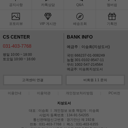
공지사항
카톡상담
Q&A
멤버쉽
포토리뷰
VIP 게시판
배송조회
기획전
CS CENTER
BANK INFO
031-403-7768
예금주 : 이승희(지성도서)
평일 10:00 ~ 18:00
국민 666237-01-008249
토요일 10:00 ~ 16:00
농협 301-0102-9547-11
우리 1002-547-214564
예금주: 이승희지성도서
고객센터 연결
비회원 1:1 문의
이용안내
이용약관
개인정보처리방침
PC버전
지성도서
대표 : 이승희 ㅣ 개인정보 보호 책임자 : 이승희
사업자 등록번호 : 134-91-54205
통신판매업신고번호 : 경기안산 제 192호
전화 : 031-403-7768 ㅣ 팩스 : 031-403-6355