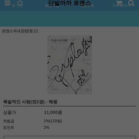
단발까까 로맨스
로그인
회원가입
주문조회
마이페이지
로맨스국내장편[중고]
폭발적인 사랑(전2권) - 해몽
상품가
11,000
원
적립금
1%(110원)
포인트
2%