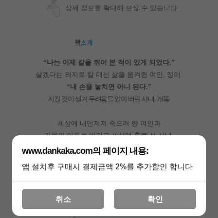
상세 정보를 확대해 보실 수 있습니다
나는 이제 칼을 쥐어 본 적이 있게 되었다
“
.”
살겠다는 의지로 칼 대신 삶을 움켜쥔 여인
정이
,
.
내 손을 놓치면 아니 된다
“
.”
지킬 것이 생겨 두려움을 알아 버린 사내
개똥
,
.
세상에 내던져져 죽으려 한 여인과
가문의 이름을 버리고 세상에 홀로 선 사내
.
www.dankaka.com의 페이지 내용:
달맞이
안 하십니까
달맞이하기 좋은 날입니다
“
,
?
.”
앱 설치후 구매시 결제금액 2%를 추가할인 합니다
했지 않아
“
.”
예
“
?”
네가 달이고
나는 오늘 달을 맞았다
“
.
.”
취소
확인