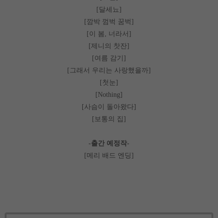
달세뇨
[
]
깜박 껌벅 꿈벅
[
]
이 봄
너라서
[
,
]
제니의 찻잔
[
]
여름 감기
[
]
그래서 우리는 사랑했을까
[
]
첫눈
[
]
[Nothing]
사슴이 돌아왔다
[
]
보통의 집
[
]
출간 예정작
-
-
메리 배드 엔딩
[
]