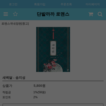
로그인
회원가입
주문조회
마이페이지
단발까까 로맨스
로맨스국내장편[중고]
새벽달 - 송지성
상품가
5,800
원
적립금
1%(58원)
포인트
2%