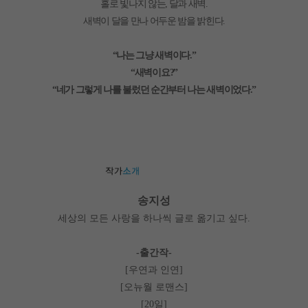
홀로 빛나지 않는
달과 새벽
,
.
새벽이 달을 만나 어두운 밤을 밝힌다
.
나는 그냥 새벽이다
“
.”
새벽이요
“
?”
네가 그렇게 나를 불렀던 순간부터 나는 새벽이었다
“
.”
송지성
세상의 모든 사랑을 하나씩 글로 옮기고 싶다
.
출간작
-
-
우연과 인연
[
]
오뉴월 로맨스
[
]
일
[20
]