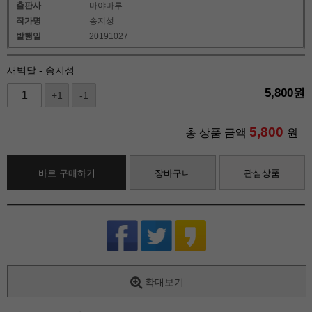
출판사
마야마루
작가명
송지성
발행일
20191027
새벽달 - 송지성
5,800
원
+1
-1
5,800
총 상품 금액
원
바로 구매하기
장바구니
관심상품
확대보기