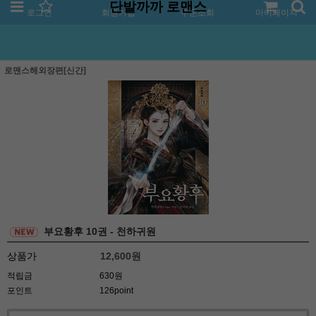
단발까까 로맨스
로그인
회원가입
주문조회
마이페이지
로맨스해외장편[신간]
부요황후 10권 - 천하귀원
상품가
12,600
원
적립금
630원
포인트
126point