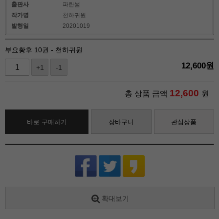
출판사
파란썸
작가명
천하귀원
발행일
20201019
부요황후 10권 - 천하귀원
12,600
원
+1
-1
12,600
총 상품 금액
원
바로 구매하기
장바구니
관심상품
확대보기