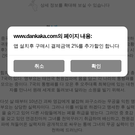
상세 정보를 확대해 보실 수 있습니다
www.dankaka.com의 페이지 내용:
중국 누적 조회 수 100억 돌파, 드라마 <부요황후> 원작 소설. 작가 천하
귀원에게 2012년 진강시문예상과 전국우수여성문학상을 안긴 《부요황
앱 설치후 구매시 결제금액 2%를 추가할인 합니다
후》는 2018년중국에서 드라마 <부요>로 제작되어 방송 첫날부터 동 시
간대 시청률 1위를 달성했다. 같은 해 한국에서도 드라마 <부요황후>라
는 이름으로 방영되어 국내 팬들에게 많은 사랑을 받았다.
취소
확인
힘의 논리가 지배하는 이 땅에는 태연·무극·천살·헌원·선기·부풍·궁창 총
7국이 있다. 맹부요는 태연국 현원검파에 몸을 담고 각 나라의 통행패를
모으는 중이다. 7국의 통행패를 다 모은 후 오주대륙 최북단에 있는 대현
자를 만나서 원래 세계로 돌려보내 달라는 소원을 빌기 위해서.
다섯 살 때부터 10년간 괴짜 영감에게 붙잡혀 파구소라는 무공을 익힌 맹
부요는 상당한 실력자이다. 그러나 이를 비밀로 하겠다고 맹세한 후 실력
을 숨기고 있어 다른 사람들에게는 폐물 취급을 받는다. 그러던 중 호감
을 갖고 있던 연경진마저 그녀를 천덕꾸러기 취급하며 배신하고, 현원검
파에 쳐들어온 실력자와 공개적으로 싸우는 통에 그녀의 무공 실력이 만
천하에 드러난다.