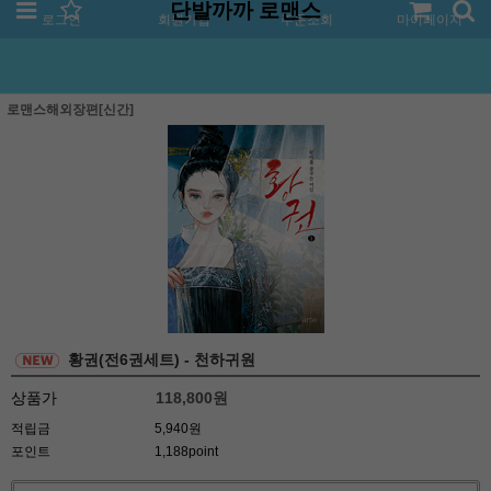
단발까까 로맨스
로그인
회원가입
주문조회
마이페이지
로맨스해외장편[신간]
황권(전6권세트) - 천하귀원
상품가
118,800
원
적립금
5,940원
포인트
1,188point