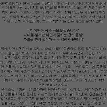
한편 초왕 영혁은 전쟁포로 출신의 어머니에게서 태어난 여섯 번째 황자
로 천하를 손에 넣기 위해 황자들과 암투를 벌인다. 복수를 위해 살인을
하던 봉지미와 만난 날부터 연이어 사건이 벌어지고, 두 사람은 암투와
음모를 함께 헤쳐나가면서 알 수 없는 감정이 싹튼다. 하지만 서로에게
마음을 열기 시작했을 때, 그들을 기다리는 것은 비정한 운명이었다!
“저 여인은 꼭 주군을 닮았습니다!”
시대를 앞서간 여인이 꿈꾸는 천하 통일!
파멸을 향해 달려가는 두 사람의 운명은?
작가 천하귀원은 여느 로맨스 소설과 달리 호방하고 힘찬 필치로 로맨스
와 의협을 절묘하게 그려내어 남녀 독자 모두에게 폭넓게 사랑받고 있다.
「황권」역시 웅장한 기상을 품고 원대한 꿈을 이루기 위한 봉지미의 활
약을 치열하고 흥미진진하게 그려내면서도, 유머러스한 대화로 리드미컬
한 흐름까지 놓치지 않은 작품이다. 또한 대표작 「부요황후」가 중국작
가협회 제1회 웹소설 심포지엄 대상 작품 5편 중 하나로 선정되며 대중을
사로잡은 이후, TV드라마로 제작된 두 번째 작품이다. 현재 유명 배우 천
쿤과 니니 주연의 <천성장가>로 제작되어 넷플릭스에서 대중들의 뜨거
운 사랑을 받고 있다.
원작소설 「황권」은 드라마에 담아내지 못한 깊이 있는 이야기와 다양
한 인물들에 대한 섬세한 묘사로 입체적인 서사를 그려낸다. 황권을 향해
날아오르는 여인 봉지미를 둘러싸고 냉철한 전략가 초왕 영혁, 극강의 무
공을 지닌 고남의, 초원의 대왕 혁련쟁, 흑과부 화경, 영징, 연회석 등 다