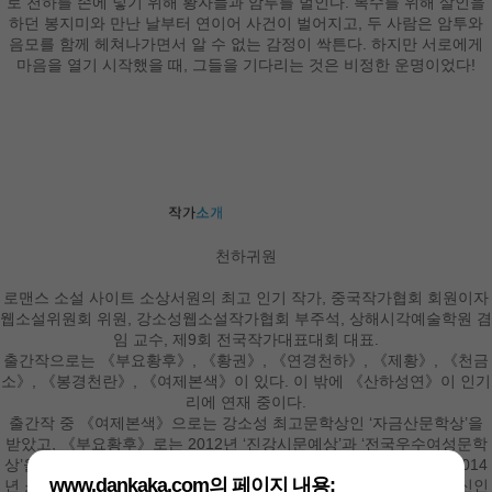
로 천하를 손에 넣기 위해 황자들과 암투를 벌인다. 복수를 위해 살인을
하던 봉지미와 만난 날부터 연이어 사건이 벌어지고, 두 사람은 암투와
음모를 함께 헤쳐나가면서 알 수 없는 감정이 싹튼다. 하지만 서로에게
마음을 열기 시작했을 때, 그들을 기다리는 것은 비정한 운명이었다!
천하귀원
로맨스 소설 사이트 소상서원의 최고 인기 작가, 중국작가협회 회원이자
웹소설위원회 위원, 강소성웹소설작가협회 부주석, 상해시각예술학원 겸
임 교수, 제9회 전국작가대표대회 대표.
출간작으로는 《부요황후》, 《황권》, 《연경천하》, 《제황》, 《천금
소》, 《봉경천란》, 《여제본색》이 있다. 이 밖에 《산하성연》이 인기
리에 연재 중이다.
출간작 중 《여제본색》으로는 강소성 최고문학상인 ‘자금산문학상’을
받았고, 《부요황후》로는 2012년 ‘진강시문예상’과 ‘전국우수여성문학
상’을 수상했다. 2012·2013년 연속 소상서원 최고상 ‘비범성취상’, 2014
www.dankaka.com의 페이지 내용:
년 소상서원 ‘비범지성상’, 2017년 제2회 ‘중화문학재단 마오둔문학신인