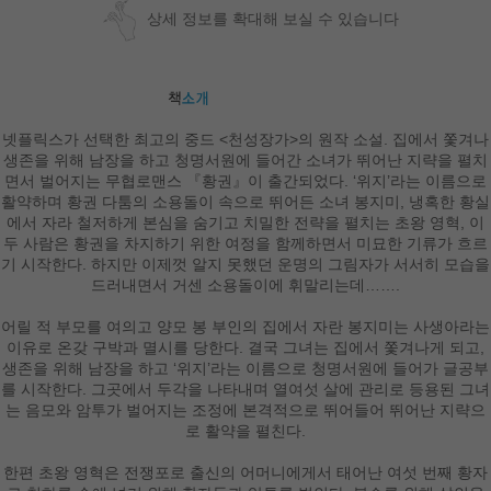
상세 정보를 확대해 보실 수 있습니다
넷플릭스가 선택한 최고의 중드 <천성장가>의 원작 소설. 집에서 쫓겨나
생존을 위해 남장을 하고 청명서원에 들어간 소녀가 뛰어난 지략을 펼치
면서 벌어지는 무협로맨스 『황권』이 출간되었다. ‘위지’라는 이름으로
활약하며 황권 다툼의 소용돌이 속으로 뛰어든 소녀 봉지미, 냉혹한 황실
에서 자라 철저하게 본심을 숨기고 치밀한 전략을 펼치는 초왕 영혁, 이
두 사람은 황권을 차지하기 위한 여정을 함께하면서 미묘한 기류가 흐르
기 시작한다. 하지만 이제껏 알지 못했던 운명의 그림자가 서서히 모습을
드러내면서 거센 소용돌이에 휘말리는데…….
어릴 적 부모를 여의고 양모 봉 부인의 집에서 자란 봉지미는 사생아라는
이유로 온갖 구박과 멸시를 당한다. 결국 그녀는 집에서 쫓겨나게 되고,
생존을 위해 남장을 하고 ‘위지’라는 이름으로 청명서원에 들어가 글공부
를 시작한다. 그곳에서 두각을 나타내며 열여섯 살에 관리로 등용된 그녀
는 음모와 암투가 벌어지는 조정에 본격적으로 뛰어들어 뛰어난 지략으
로 활약을 펼친다.
한편 초왕 영혁은 전쟁포로 출신의 어머니에게서 태어난 여섯 번째 황자