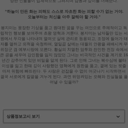
양한 인물들이 입체적으로 그려지며 감동과 깊이를 더해준다.
“하늘이 만든 화는 피해도 스스로 자초한 화는 피할 수가 없는 거야.
오늘부터는 처신을 아주 잘해야 할 거야.”
봉지미는 웅장한 기상을 품고 원대한 꿈을 꾸는 여인으로 주체적이고 독
립적인 행보를 보여주며 초왕 영혁과 겨룬다. 봉지미는 남자들만 있는 서
원에서 두각을 나타내며 열여섯 살에 관리로 등용되고, 조정에 들어가 태
자를 멸하고 외척을 숙청하며, 열일곱 살에는 대월의 안왕을 패배시켜 무
위장군 겸 예부시랑에 오른다. 황실의 치열한 암투와 잔인한 전장 속에서
큰 공을 세우며 강인함을 잃지 않았던 그녀는 비극적인 사건을 계기로 16
년간 감추어져 있던 비밀을 알게 된다. 그로 인해 그녀는 복수심에 불타
이성을 잃고 한때 깊이 사랑했던 영혁에게 원한을 품고, 곁에 있는 핏줄
마저 위험에 빠뜨린다. 두 사람은 걷잡을 수 없이 어긋나기 시작하면서
결국 서로에게 칼끝을 겨누게 된다. 과연 뒤엉켜있는 오해와 진실들을 풀
어낼 수 있을까?
상품정보고시 보기