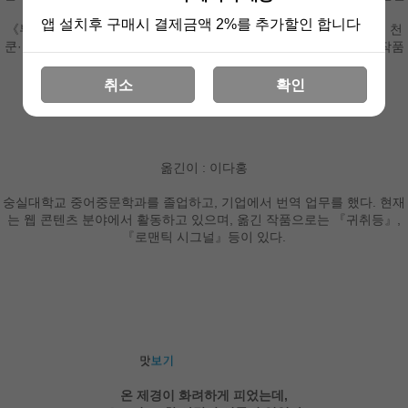
상 웹소설신인상’을 수상했다.
앱 설치후 구매시 결제금액 2%를 추가할인 합니다
《부요황후》는 양미·롼징톈 주연의 드라마《부요》로, 《황권》은 천
쿤·니니 주연의 드라마《천성장가》로 각색되었다. 현재까지 여섯 작품
이 드라마와 게임 등으로 제작되었다.
취소
확인
옮긴이 : 이다홍
숭실대학교 중어중문학과를 졸업하고, 기업에서 번역 업무를 했다. 현재
는 웹 콘텐츠 분야에서 활동하고 있으며, 옮긴 작품으로는 『귀취등』,
『로맨틱 시그널』등이 있다.
온 제경이 화려하게 피었는데,