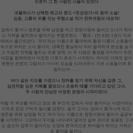
오로지 그 한 사람만 시들어 있었다
넷플릭스가 선택한 최고의 중드 <천성장가>의 원작 소설!
김용, 고룡의 뒤를 잇는 무협소설 작가 천하귀원의 대표작!
집에서 쫓겨나 생존을 위해 남장을 하고 청명서원에 들어간 소녀가 뛰어
난 지략을 펼치면서 벌어지는 무협로맨스 『황권』(전 6권) 1권이 아르
테에서 출간되었다. ‘위지’라는 이름으로 활약하며 황권 다툼의 소용돌이
속으로 뛰어든 소녀 봉지미, 냉혹한 황실에서 자라 철저하게 본심을 숨기
고 치밀한 전략을 펼치는 초왕 영혁, 이 두 사람은 황권을 차지하기 위한
여정을 함께하면서 미묘한 기류가 흐르기 시작한다. 하지만 이제껏 알지
못했던 운명의 그림자가 서서히 모습을 드러내면서 거센 소용돌이에 휘
말리는데…….
바다 같은 지모를 가졌으나 천하를 얻기 위해 자신을 감춘 그,
심연처럼 깊은 지혜를 품었으나 조용히 때를 기다리고 있던 그녀,
두 사람의 만남은 비정한 운명의 시작이었다!
어릴 적 부모를 여의고 양모 봉 부인의 집에서 자란 봉지미는 사생아라는
이유로 온갖 구박과 멸시를 당한다. 결국 그녀는 집에서 쫓겨나게 되고,
생존을 위해 남장을 하고 ‘위지’라는 이름으로 청명서원에 들어가 글공부
를 시작한다. 그곳에서 두각을 나타내며 열여섯 살에 관리로 등용된 그녀
는 음모와 암투가 벌어지는 조정에 본격적으로 뛰어들어 뛰어난 지략으
로 활약을 펼친다.