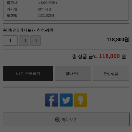
출판사
arte(아르테)
작가명
천하귀원
발행일
20210204
황권(전6권세트) - 천하귀원
118,800
원
+1
-1
118,800
총 상품 금액
원
바로 구매하기
장바구니
관심상품
확대보기