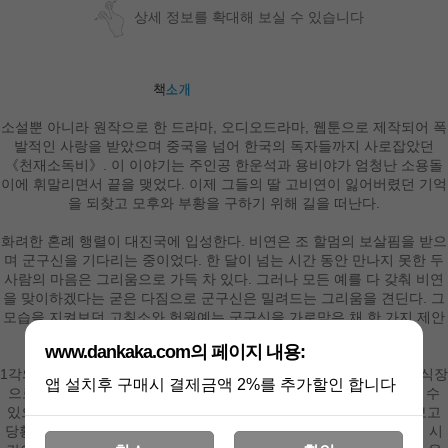
상세 정보를 확대해 보실 수 있습니다
소설뿐 아니라 원작으로 한 드라마, 오디오드라마, 웹툰으로 제작되어 폭
발적인 사랑을 받았으며 중국을 넘어 한국의 독자들까지 사로잡았던
《천재소독비》. 이 이야기는 주인공 한운석과 용비야가 엄청난 소용돌
이에 휘말리면서 끝을 맺었다. 이제 그들의 딸 고비연이 잃어버렸던 기억
을 되찾고 모후와 부황을 구하기 위해 길을 떠난다.
화려한 혼례 행렬이 대진국에 입성한다. 비연은 조 할멈의 보살핌을 받으
며 군구신을 기다리는 중이었다. 한 달이 넘는 시간 동안 만나지 못한 두
사람의 마음은 그리움으로 가득 차 있다. 그러나 모든 예를 다 갖춰 비연
을 맞이하겠다는 굳은 다짐으로 군구신은 밀려드는 그리움을 견딘다. 그
모습을 지켜보던 고칠소와 헌원예는 군구신을 가로막은 채 한 가지 제안
을 한다.
www.dankaka.com의 페이지 내용:
1각의 시간 동안 같은 옷을 입은 여자들 사이에서 단 한 명을 선택해 식장
앱 설치후 구매시 결제금액 2%를 추가할인 합니다
으로 가야 한다는 것이다. 군구신은 어떤 상황이라도 연아를 알아볼 수
있으리라 자신했으나 똑같은 옷차림에 면사포를 둘러쓴 여자들을 보고
당황한다. 그녀들에게 말을 걸 수도, 옷자락을 만질 수도 없다. 1각의 시