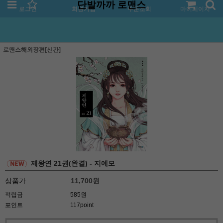
단발까까 로맨스
로그인
회원가입
주문조회
마이페이지
로맨스해외장편[신간]
제왕연 21권(완결) - 지에모
상품가
11,700
원
적립금
585원
포인트
117point