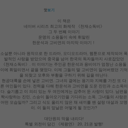
이 책은
네이버 시리즈 최고의 화제작 《천재소독비》
그 두 번째 이야기
운명의 소용돌이 속에 휘말린
한운석과 고비연의 마지막 이야기！
소설뿐 아니라 원작으로 한 드라마, 오디오드라마, 웹툰으로 제작되어 폭
발적인 사랑을 받았으며 중국을 넘어 한국의 독자들까지 사로잡았던
《천재소독비》. 이 이야기는 주인공 한운석과 용비야가 엄청난 소용돌
이에 휘말리면서 끝을 맺었다. 이제 그들의 딸 고비연이 잃어버렸던 기억
을 되찾고 모후와 부황을 구하기 위해 길을 떠난다.
현공대륙을 손에 넣은 고비연. 그녀의 곁에는 용기와 지혜를 가진 또 다
른 여인들이 있다. 전력을 다해 한운석과 고비연을 도운 진민과 소소옥이
다. 슬기롭고 이 의리 있는 두 여인에게는 감추어 둔 사랑이 있다. 남편을
짝사랑하는 진민, 스승이 돌아오기만을 기다리는 소옥. 그녀들의 사랑은
어떤 모습일까? 그리고 식도 올리지 않은 채 새끼를 밴 설랑 대설과 꼬맹
이. 이 둘의 앞날은 어떻게 될 것인가?
대단원의 막을 내리다!
특별 외전이 담긴 《제왕연》 20, 21권 발행!