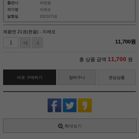
출판사
파란썸
작가명
지에모
발행일
20210716
제왕연 21권(완결) - 지에모
11,700
원
+1
-1
11,700
총 상품 금액
원
바로 구매하기
장바구니
관심상품
확대보기