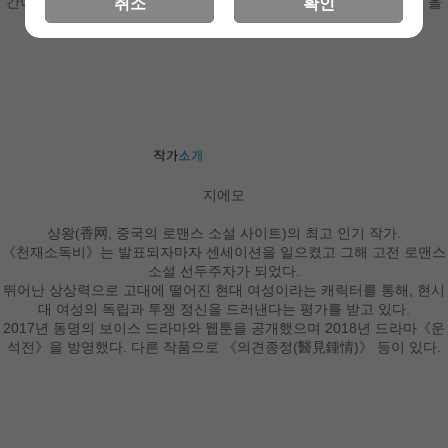
간이 흐른 뒤, 한 여자를 선택한 군구신은 한운석과 용비야에게 절을 올
취소
확인
린 후 길을 떠나는데…….
지에모
샹왕(香网, 중국의 로맨스 소설 사이트)의 최고 인기 작가.
《천재소독비》는 발표되자마자 센세이션을 일으켰고 그해 고전 로맨스
소설 선두주자가 되었다.
뛰어난 상상력으로 고대에 떨어진 현대 여성이라는 캐릭터를 통해, 현시
대 여성의 독립과 투쟁 정신을 드러낸다는 평가를 받고 있다.
2017년 동명의 보이스 드라마와 웹툰을 공개했으며 2018년 드라마《운
석전》을 방영했다. 다른 작품으로 《의견종정(醫見鍾情)》 등이 있다.