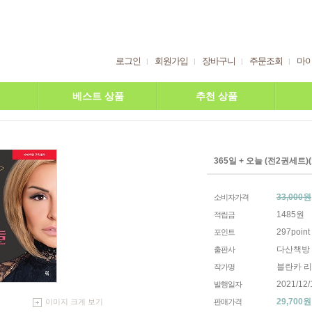
로그인
회원가입
장바구니
주문조회
마
베스트 상품
추천 상품
365일 + 오늘 (전2권세트)
33,000원
소비자가격
1485원
적립금
297point
포인트
다산책방
출판사
블란카 
작가명
2021/12/
발행일자
29,700
원
판매가격
이미지 크게 보기