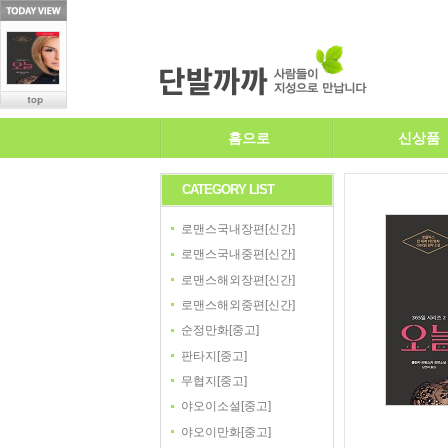
홈으로
신상품
CATEGORY LIST
로맨스국내장편[신간]
로맨스국내중편[신간]
로맨스해외장편[신간]
로맨스해외중편[신간]
순정만화[중고]
판타지[중고]
무협지[중고]
야오이소설[중고]
야오이만화[중고]