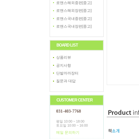
로맨스해외중편[중고]
로맨스해외장편[중고]
로맨스국내중편[중고]
로맨스국내장편[중고]
BOARD LIST
상품리뷰
공지사항
단발까까장터
질문과 대답
CUSTOMER CENTER
031-403-7768
평일 10:00 ~ 18:00
토요일 10:00 ~ 16:00
메일 문의하기