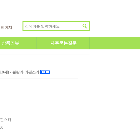
이페이지
상품리뷰
자주묻는질문
(19세) - 블란카 리핀스카
리핀스카
16