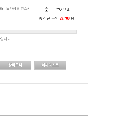
9세) - 블란카 리핀스카
29,700
원
총 상품 금액
29,700
원
입니다.