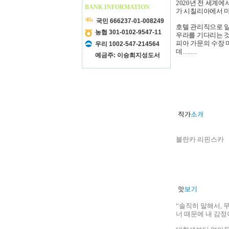
2020년 전 세계
BANK INFORMATION
가 시칠리아에서 마
국민 666237-01-008249
호텔 관리직으로 일
농협 301-0102-9547-11
우라를 기다리는 것
피아 가문의 수장 
우리 1002-547-214564
데…….
예금주: 이승희지성도서
블란카 리핀스카
“솔직히 말해서, 
너 때문에 내 감정