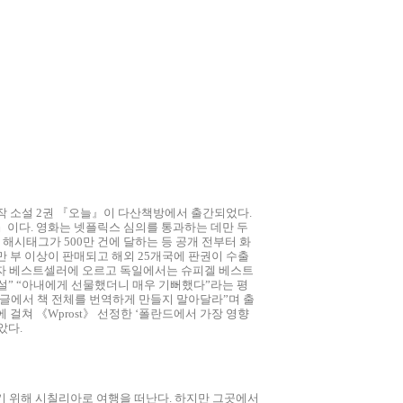
원작 소설 2권 『오늘』이 다산책방에서 출간되었다.
3권)』이다. 영화는 넷플릭스 심의를 통과하는 데만 두
해시태그가 500만 건에 달하는 등 공개 전부터 화
0만 부 이상이 판매되고 해외 25개국에 판권이 수출
마자 베스트셀러에 오르고 독일에서는 슈피겔 베스트
소설” “아내에게 선물했더니 매우 기뻐했다”라는 평
구글에서 책 전체를 번역하게 만들지 말아달라”며 출
 걸쳐 《Wprost》 선정한 ‘폴란드에서 가장 영향
았다.
기 위해 시칠리아로 여행을 떠난다. 하지만 그곳에서