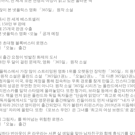
지, 전 세계 모든 연령의 여성이 읽고 있는 놀라운 책
많이 본 넷플릭스 영화 「365일」 원작 소설
즉시 전 세계 베스트셀러
150만 부 판매
 25개국 판권 수출
년 넷플릭스 영화 <오늘『 공개 예정
은 초대형 블록버스터 로맨스
2권 『오늘』 출간
터 출간 요청이 빗발친 화제의 도서
만 두 달이 걸린 문제작, 영화 「365일」 원작 소설
 넷플릭스에서 가장 많이 스트리밍된 영화 1위를 오랫동안 장악한 「365일」의 
원작 소설은 폴란드 소설 『365일(1권)』, 『오늘(2권)』, 『또 다른 365일(
청자들이 미국, 유럽 계정을 통해 접속하는 우회 경로를 찾게 만들고, 인스타그램 
화의 성공은 우연한 것이 아니다. 원작 소설 ‘365일 시리즈’는 폴란드에서만 15
 리핀스카를 일약 스타덤에 올려놓았다. 또한 헝가리, 브라질 등에서 출간되자
다. 책을 먼저 읽은 폴란드와 독일 독자들은 “단숨에 읽었다” “최고로 섹시한 
 독자들에게서도 “당장 영문판을 출간해달라. 킨들이라도 먼저 내달라” “내가 
 따라 2021년 영미판이 출간되었다. 작가 블란카 리핀스카는 2019년과 이듬해에
여성’ 자리에 올랐다. 또한 《포브스 우먼》은 그녀를 ‘최고의 여성 브랜드’로 꼽
지 그림자』를 뛰어넘는 위험한 로맨스
2권 『오늘』 출간
일하다 번아웃이 온 라우라는 서른 살 생일을 맞아 남자친구와 함께 휴식기를 갖