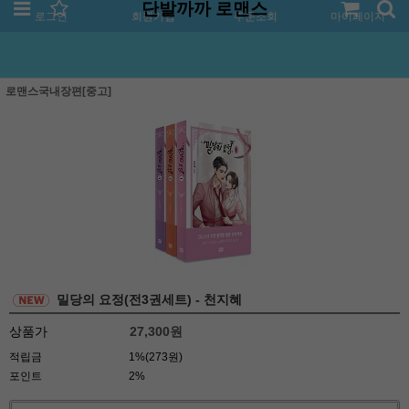
단발까까 로맨스
로그인
회원가입
주문조회
마이페이지
로맨스국내장편[중고]
밀당의 요정(전3권세트) - 천지혜
상품가
27,300
원
적립금
1%(273원)
포인트
2%