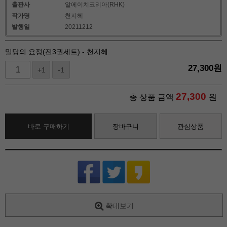
출판사
알에이치코리아(RHK)
작가명
천지혜
발행일
20211212
밀당의 요정(전3권세트) - 천지혜
27,300
원
+1
-1
27,300
총 상품 금액
원
바로 구매하기
장바구니
관심상품
확대보기