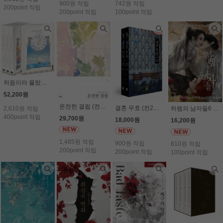
900원 적립
742원 적립
200point 적립
200point 적립
100point 적립
처음이라 몰랐던 것들 (전4권세트) - 이보라
52,200원
온전한 결핍 (전2권세트) - 김바림
결혼 무효 (전2권세트) (19세) - 이서한
2,610원 적립
하렘의 남자들6 - 알파타르트
400point 적립
29,700원
18,000원
16,200원
1,485원 적립
900원 적립
810원 적립
200point 적립
200point 적립
100point 적립