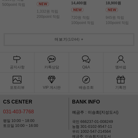
14,400원
18,900원
500point 적립
1,332원 적립
200point 적립
720원 적립
945원 적립
100point 적립
100point 적립
더보기
(
1
/
244
)
+
공지사항
카톡상담
Q&A
멤버쉽
포토리뷰
VIP 게시판
배송조회
기획전
CS CENTER
BANK INFO
031-403-7768
예금주 : 이승희(지성도서)
평일 10:00 ~ 18:00
국민 666237-01-008249
토요일 10:00 ~ 16:00
농협 301-0102-9547-11
우리 1002-547-214564
예금주: 이승희지성도서