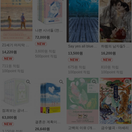
나쁜 시녀들 (전5권세트) - 자야
72,000원
21세기 마지막 첫사랑 - 김빵
Say yes all blue 세이 예스 올 블루 - 김제이
하렘의 남자들5 - 알파타르트
3,600원 적립
14,220원
13,500원
16,200원
500point 적립
711원 적립
675원 적립
810원 적립
100point 적립
100point 적립
100point 적립
점괘보는 공녀님 (전5권세트) - 사이딘
63,000원
결혼은 계획이다(전2권세트) - 이지연
고백의 이유 (개정판) - 서은수
금수별곡 - 마셰리
26,640원
3,150원 적립