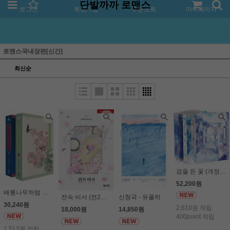
단발까까 로맨스
로그인
회원가입
주문조회
마이페이지
로맨스국내장편[신간]
최신순
검을 든 꽃 (개정판, 전4권세트) - 은소로
52,200원
배롱나무처럼 붉은색 (전2권세트) - 강미강
전속 비서 (전2권세트) (19세 이상) - 이서한
신청곡 - 유폴히
30,240원
2,610원 적립
18,000원
14,850원
400point 적립
1,512원 적립