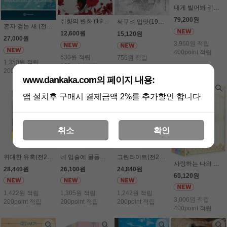
내게 빌어봐 리미티드 에디션 박스 세트 (전4권세트) - 리베냐
79,200원
취향의 변화 (19세 이상) - 서혜은
싸구려 입맛(19세 이상) - 금단
혼자 걷는 새 (전2권세트) - 서사희
12,600원
15,120원
27,000원
3,960원 적립
400point 적립
630원 적립
756원 적립
1,350원 적립
100point 적립
100point 적립
200point 적립
www.dankaka.com의 페이지 내용:
앱 설치후 구매시 결제금액 2%를 추가할인 합니다
취소
확인
위대한 유혹(전2권세트) - 이지연
네 입술에 물들어(전2권세트) - 아리킴
그린라이트(전2권세트) - 이여운
사랑하는 나의 억압자(전4권 박스 세트) - 서사희
28,440원
26,100원
24,840원
60,120원
1,422원 적립
1,305원 적립
1,242원 적립
3,006원 적립
200point 적립
200point 적립
200point 적립
400point 적립