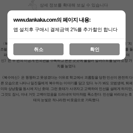
상세 정보를 확대해 보실 수 있습니다
www.dankaka.com의 페이지 내용:
앱 설치후 구매시 결제금액 2%를 추가할인 합니다
〈복수여신〉은 톡톡 튀는 트렌디한 이야기를 생산하는 것으로 이름난 유튜브 채널 ‘치
취소
확인
즈필름’에서 만든 웹드라마로, 공개된 지 하루 만에 조회수 150만 뷰, 누적 5000만 뷰를 돌
파하며 화제를 일으킨 웹드라마 계의 전설적인 시리즈다. 책으로 재탄생한 《복수여
신》은 두 편의 미공개 번외편을 수록하고 본문 곳곳에 풀컬러 일러스트를 담아 소장 가
치를 높였다.
《복수여신》은 뚱뚱하고 못생겼다는 이유로 학교에서 괴롭힘을 당한 민선이 완전히 다
른 모습으로 나타나 일진들에게 복수하는 이야기를 담고 있다. 누가 봐도 모범생에, 퇴폐
미와 상냥함을 동시에 지닌 호태. 그런 호태가 사귀자고 고백하여 민선을 설레게 하지만,
그것도 잠시, 이내 거짓 고백이었음을 드러내며 악마처럼 폭소한다. 민선을 바라보는 호
태의 눈빛은 적나라한 비웃음으로 가득했다.