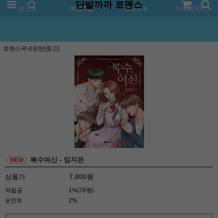
단발까까 로맨스
로그인
회원가입
주문조회
마이페이지
로맨스국내장편[중고]
복수여신 - 임지은
상품가
7,800
원
적립금
1%(78원)
포인트
2%