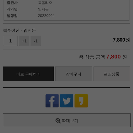
출판사
북폴리오
작가명
임지은
발행일
20220904
복수여신 - 임지은
7,800
원
+1
-1
7,800
총 상품 금액
원
바로 구매하기
장바구니
관심상품
확대보기