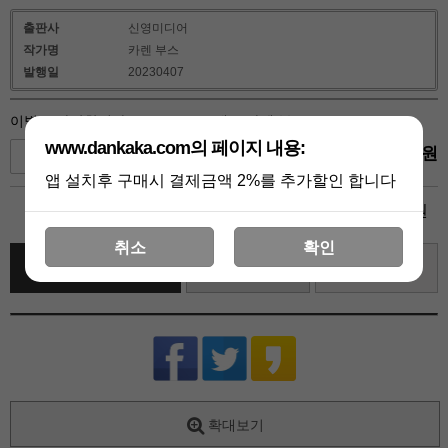
출판사
신영미디어
작가명
카렌 부스
발행일
20230407
이별은 사양합니다( HN-219) (19세) - 카렌 부스
www.dankaka.com의 페이지 내용:
4,950
원
+1
-1
앱 설치후 구매시 결제금액 2%를 추가할인 합니다
4,950
총 상품 금액
원
취소
확인
바로 구매하기
장바구니
관심상품
확대보기