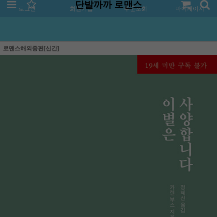
단발까까 로맨스
로그인
회원가입
주문조회
마이페이지
로맨스해외중편[신간]