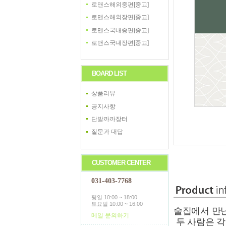
로맨스해외중편[중고]
로맨스해외장편[중고]
로맨스국내중편[중고]
로맨스국내장편[중고]
BOARD LIST
상품리뷰
공지사항
단발까까장터
질문과 대답
CUSTOMER CENTER
031-403-7768
평일 10:00 ~ 18:00
토요일 10:00 ~ 16:00
술집에서 만난
메일 문의하기
두 사람은 각