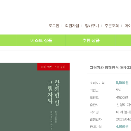
로그인
회원가입
장바구니
주문조회
마
베스트 상품
추천 상품
그림자와 함께한 밤(HN-224
5,500원
소비자가격
5%
적립금
49point
포인트
신영미디
출판사
마야 블
작가명
2023/04/
발행일자
4,950
원
판매가격