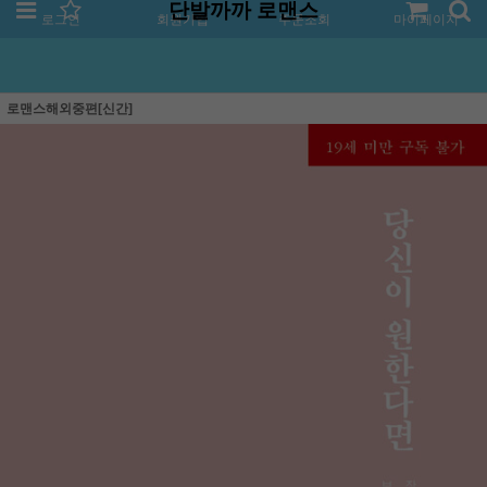
단발까까 로맨스
로그인
회원가입
주문조회
마이페이지
로맨스해외중편[신간]