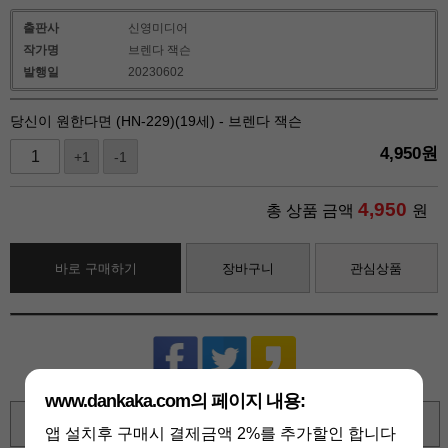
출판사
신영미디어
작가명
브렌다 잭슨
발행일
20230602
당신이 원한다면 (HN-229)(19세) - 브렌다 잭슨
4,950
원
+1
-1
4,950
총 상품 금액
원
바로 구매하기
장바구니
관심상품
www.dankaka.com의 페이지 내용:
확대보기
앱 설치후 구매시 결제금액 2%를 추가할인 합니다