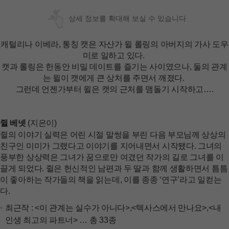
상세 정보를 확대해 보실 수 있습니다
캐털리나 이베라, 통칭 캣은 자산가 윌 롤링의 아버지의 가사 도우
미로 일하고 있다.
캣과 롤링은 한동안 비밀 데이트를 즐기는 사이였으나, 둘의 관계
는 윌이 캣에게 큰 상처를 주면서 깨졌다.
그런데 언젠가부터 윌은 캣의 근처를 맴돌기 시작하고….
쥘 베넷
(지은이)
쥘의 이야기 실력은 어린 시절 말썽을 부린 다음 부모님께 상상의
친구인 미미가 그랬다고 이야기를 지어내면서 시작됐다. 그녀의
풍부한 상상력은 그녀가 꿈으로만 여겼던 작가의 길로 그녀를 이
끌게 되었다. 쥘은 헌신적인 남편과 두 딸과 함께 생활하면서 틈틈
이 좋아하는 작가들의 책을 읽는데, 이를 종종 ‘연구’라고 일컫는
다.
최근작 :
<이 관계는 실수가 아니다>
,
<텍사스에서 만나요>
,
<내
인생 최고의 파트너>
… 총 33종