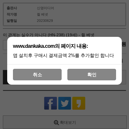
출판사
신영미디어
작가명
쥘 베넷
발행일
20230629
이 관계는 실수가 아니다 (HN-238) (19세) - 쥘 베넷
4,950
원
+1
-1
www.dankaka.com의 페이지 내용:
앱 설치후 구매시 결제금액 2%를 추가할인 합니다
4,950
총 상품 금액
원
취소
확인
바로 구매하기
장바구니
관심상품
확대보기