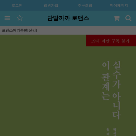
로그인
회원가입
주문조회
마이페이지
단발까까 로맨스
로맨스해외중편[신간]