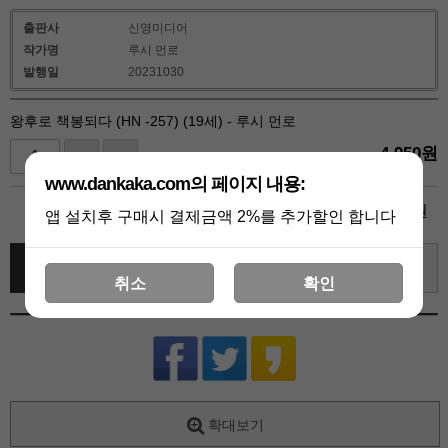
출판사
신영미디어
작가명
루시 먼로
발행일
20231030
왕후로 책봉되다 (HN -257) (19세) - 루시 먼로
4,950
원
+1
-1
www.dankaka.com의 페이지 내용:
4,950
총 상품 금액
원
앱 설치후 구매시 결제금액 2%를 추가할인 합니다
바로 구매하기
장바구니
관심상품
취소
확인
확대보기