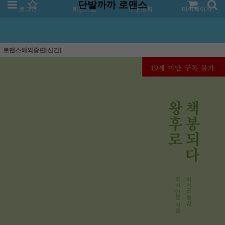
단발까까 로맨스
로그인
회원가입
주문조회
마이페이지
로맨스해외중편[신간]