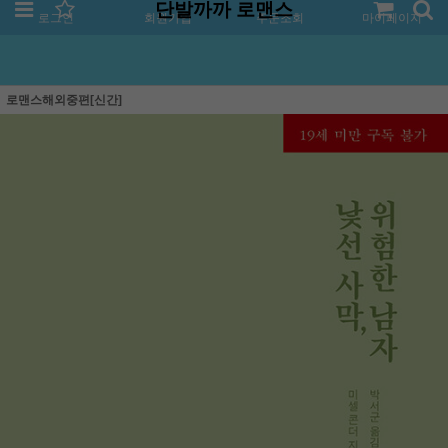
단발까까 로맨스
로그인
회원가입
주문조회
마이페이지
로맨스해외중편[신간]