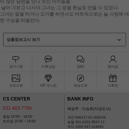
이 많은 남편을 만나 멋진 아이들을
낳아 기르고 나서야 그녀는 그 꿈을 현실로 만들 수 있었다.
그녀는 말을 타거나 요가를 하면서도 머릿속으로는 늘 사랑에 대
한 구성을 떠올린다.
상품정보고시 보기
공지사항
카톡상담
Q&A
멤버쉽
포토리뷰
VIP 게시판
배송조회
기획전
CS CENTER
BANK INFO
031-403-7768
예금주 : 이승희(지성도서)
평일 10:00 ~ 18:00
국민 666237-01-008249
토요일 10:00 ~ 16:00
농협 301-0102-9547-11
우리 1002-547-214564