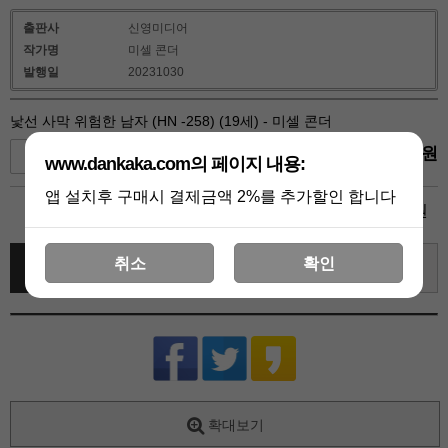
출판사
신영미디어
작가명
미셀 콘더
발행일
20231030
낯선 사막 위험한 남자 (HN -258) (19세) - 미셀 콘더
4,950
원
+1
-1
www.dankaka.com의 페이지 내용:
앱 설치후 구매시 결제금액 2%를 추가할인 합니다
4,950
총 상품 금액
원
취소
확인
바로 구매하기
장바구니
관심상품
확대보기