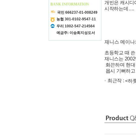
개빈은 캐시디에
BANK INFORMATION
시작하는데….
국민 666237-01-008249
농협 301-0102-9547-11
우리 1002-547-214564
예금주: 이승희지성도서
재니스 메이나드
초등학교 때 
재니스는 200
화끈하며 현대
몹시 기뻐하고
최근작 :
<하