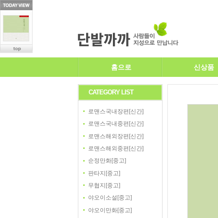
홈으로
신상품
CATEGORY LIST
로맨스국내장편[신간]
로맨스국내중편[신간]
로맨스해외장편[신간]
로맨스해외중편[신간]
순정만화[중고]
판타지[중고]
무협지[중고]
야오이소설[중고]
야오이만화[중고]