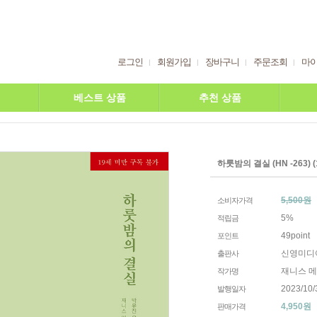
로그인
회원가입
장바구니
주문조회
마
베스트 상품
추천 상품
하룻밤의 결실 (HN -263)
5,500원
소비자가격
5%
적립금
49point
포인트
신영미디
출판사
재니스 
작가명
2023/10/
발행일자
4,950
원
판매가격