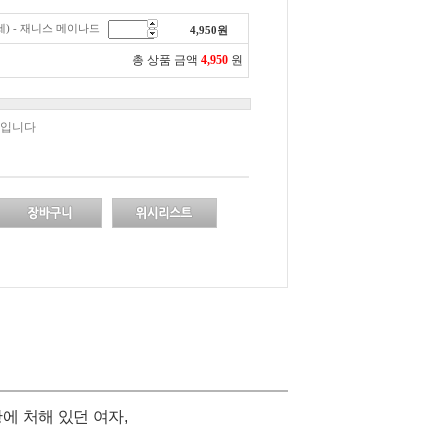
9세) - 재니스 메이나드
4,950
원
총 상품 금액
4,950
원
책입니다
에 처해 있던 여자,