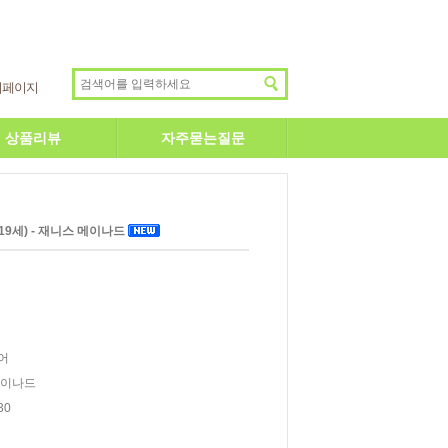
이페이지
상품리뷰
자주묻는질문
 (19세) - 재니스 메이나드
어
메이나드
30