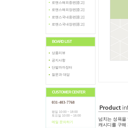
로맨스해외중편[중고]
로맨스해외장편[중고]
로맨스국내중편[중고]
로맨스국내장편[중고]
BOARD LIST
상품리뷰
공지사항
단발까까장터
질문과 대답
CUSTOMER CENTER
031-403-7768
평일 10:00 ~ 18:00
토요일 10:00 ~ 16:00
넘치는 성욕을 
메일 문의하기
캐시디를 구해