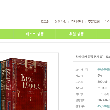
로그인
회원가입
장바구니
주문조회
마
베스트 상품
추천 상품
킹메이커 (전3권세트) - 
50,000원
소비자가격
5%
적립금
300point
포인트
톤(TONE
출판사
모스카레
작가명
2024/02/
발행일자
45,000
원
판매가격