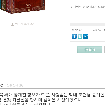
킹메이커 (전3권세트) - 모스
이미지 크게 보기
최상급 
특이사항
| 상품 상세 설명
꼭 싸매 공개된 정보가 드문, 사랑받는 막내 도련님 윤기현
은 온갖 괴롭힘을 당하며 살아온 사생아였으니.