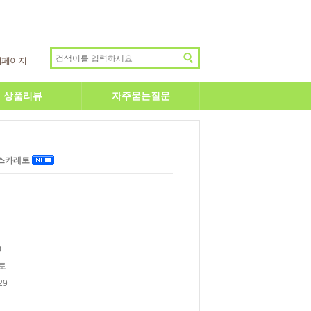
이페이지
상품리뷰
자주묻는질문
모스카레토
)
토
29