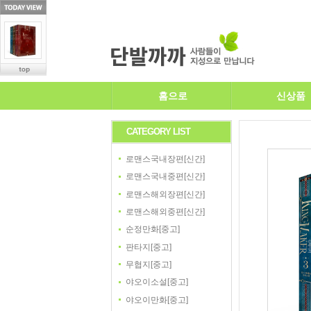
홈으로
신상품
CATEGORY LIST
로맨스국내장편[신간]
로맨스국내중편[신간]
로맨스해외장편[신간]
로맨스해외중편[신간]
순정만화[중고]
판타지[중고]
무협지[중고]
야오이소설[중고]
야오이만화[중고]