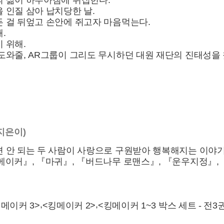
의 삶이 하루아침에 뒤집힌다.
 인질 삼아 납치당한 날.
 걸 뒤엎고 손안에 쥐고자 마음먹는다.
해.
 위해.
도와줄, AR그룹이 그리도 무시하던 대원 재단의 진태성을
지은이)
 안 되는 두 사람이 사랑으로 구원받아 행복해지는 이야
메이커』, 『마귀』, 『버드나무 로맨스』, 『운우지정』,
,
,
메이커 3>
<킹메이커 2>
<킹메이커 1~3 박스 세트 - 전3