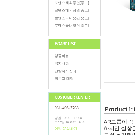
로맨스해외중편[중고]
로맨스해외장편[중고]
로맨스국내중편[중고]
로맨스국내장편[중고]
BOARD LIST
상품리뷰
공지사항
단발까까장터
질문과 대답
CUSTOMER CENTER
031-403-7768
평일 10:00 ~ 18:00
AR그룹이 꼭
토요일 10:00 ~ 16:00
하지만 실상
메일 문의하기