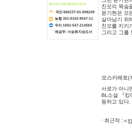
그런 윤기현
BANK INFORMATION
친모의 목숨을
국민 666237-01-008249
윤기현은 모든
농협 301-0102-9547-11
살아남기 위
친모를 지키기
우리 1002-547-214564
그리고 그를 
예금주: 이승희지성도서
모스카레토(
서로가 아니면
BL소설 『킹
동하고 있다.
최근작 :
<킹