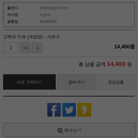
출판사
파란(파란미디어)
작가명
서은수
발행일
20240320
고백의 이유 (개정판) - 서은수
14,400
원
+1
-1
14,400
총 상품 금액
원
바로 구매하기
장바구니
관심상품
확대보기