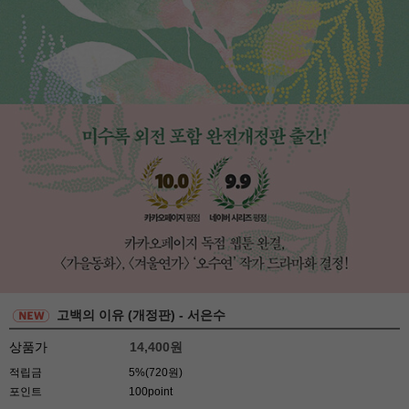
고백의 이유 (개정판) - 서은수
상품가
14,400
원
적립금
5%(720원)
포인트
100point