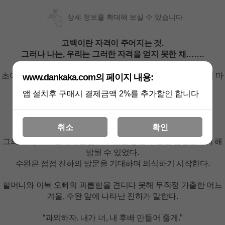
상세 정보를 확대해 보실 수 있습니다
고백이란 자격이 주어지는 것.
그러나 나는, 우리는 그러한 자격을 얻지 못한 채…….
초여름, 정원 수돗가에서 상추를 씻던 이수완은 서진하와 눈이 마
www.dankaka.com의 페이지 내용:
주친다.
앱 설치후 구매시 결제금액 2%를 추가할인 합니다
특별한 손님으로 온 그를 보는 수완의 눈빛은 곱지 않다.
그런데, 그 첫만남 이후 이상한 일이 벌어진다.
취소
확인
진하가 매일같이 집에 놀러 와 얼굴 도장을 찍고 가는 것.
그의 부탁으로 진하가 손님으로 있는 동안 수완은 집안일에서 해
방될 수 있었다.
수완은 점점 진하의 방문을 기대하며 의식하기 시작한다.
할머니와 이복 오빠의 괴롭힘을 견디다 못해 무작정 가출한 어느
겨울, 수완 앞에 나타난 진하가 말한다.
“과외하자. 내가 너, 내 후배 만들어 줄게.”