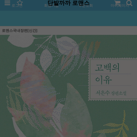
단발까까 로맨스
로그인
회원가입
주문조회
마이페이지
로맨스국내장편[신간]