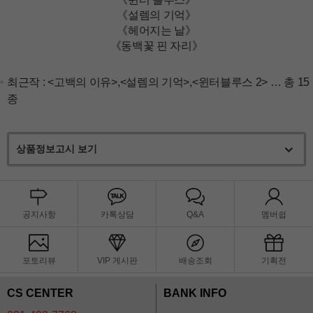
《설렘의 기억》
《헤어지는 날》
《동백꽃 핀 자리》
최근작 :
<고백의 이유>
,
<설렘의 기억>
,
<윈터블루스 2>
… 총 15
종
상품정보고시 보기
공지사항
카톡상담
Q&A
멤버쉽
포토리뷰
VIP 게시판
배송조회
기획전
CS CENTER
BANK INFO