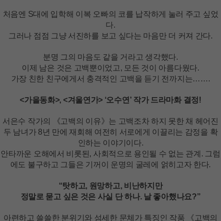
처음엔 S대에 입학해 이복 오빠의 코를 납작하게 눌러 주고 싶었
다.
그러나 점점 그냥 서진하를 보고 싶다는 마음만 더 커져 간다.
분명 그의 마음도 같을 거라고 생각했다.
이제 남은 것은 고백뿐이었고, 모든 것이 아름다웠다.
가장 친한 친구에게서 충격적인 고백을 듣기 전까지는…….
<가을동화>, <겨울연가> ‘오수연’ 작가 드라마화 결정!
서은수 작가의 《고백의 이유》는 고백조차 하지 못한 채 헤어진
두 남녀가 8년 만에 재회해 여전히 서로에게 이끌리는 감정을 확
인하는 이야기이다.
안타까운 오해에서 비롯된, 사회적으로 용인될 수 없는 관계. 그럼
에도 불구하고 그들은 기꺼이 운명의 굴레에 얽히고자 한다.
“탓하고, 원망하고, 비난하지만
정말로 묻고 싶은 것은 사실 단 하나. 날 좋아했나요?”
아련하고 쓸쓸한 분위기와 섬세한 문체가 특징인 작품 《고백의