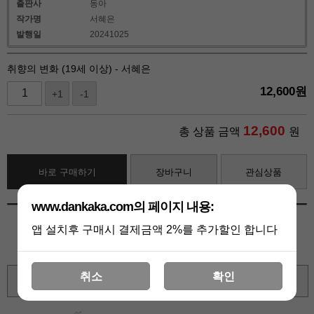
출판사
동아
작가명
서혜은
발행일
20241025
취향의 변화 (19세 이상) - 서혜은
12,600
원
+1
-1
12,600
총 상품 금액
원
바로 구매하기
장바구니
관심상품
www.dankaka.com의 페이지 내용:
앱 설치후 구매시 결제금액 2%를 추가할인 합니다
취소
확인
확대보기