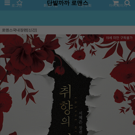
단발까까 로맨스
로그인
회원가입
주문조회
마이페이지
로맨스국내장편[신간]