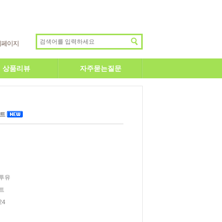
이페이지
상품리뷰
자주묻는질문
르트
투유
트
24