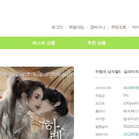
로그인
회원가입
장바구니
주문조회
마
베스트 상품
추천 상품
하렘의 남자들6 - 알파타
18,000원
소비자가격
5%
적립금
100point
포인트
해피북스
출판사
알파타르
작가명
2024/12/
발행일자
16,200
원
판매가격