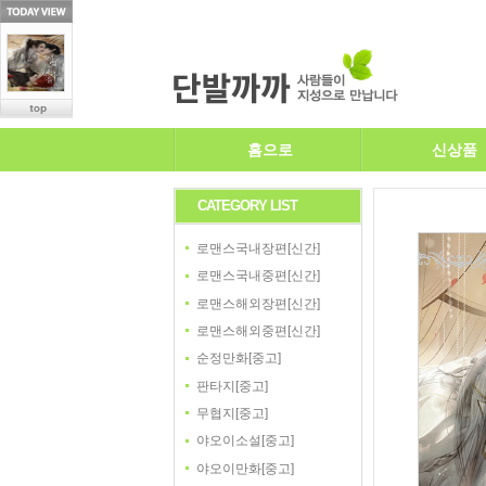
홈으로
신상품
CATEGORY LIST
로맨스국내장편[신간]
로맨스국내중편[신간]
로맨스해외장편[신간]
로맨스해외중편[신간]
순정만화[중고]
판타지[중고]
무협지[중고]
야오이소설[중고]
야오이만화[중고]