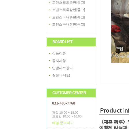
로맨스해외중편[중고]
로맨스해외장편[중고]
로맨스국내중편[중고]
로맨스국내장편[중고]
BOARD LIST
상품리뷰
공지사항
단발까까장터
질문과 대답
CUSTOMER CENTER
031-403-7768
평일 10:00 ~ 18:00
토요일 10:00 ~ 16:00
《재혼 황후》의
메일 문의하기
여황제 라틸과