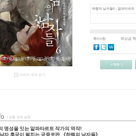
하렘의 남자들6 - 알파타르트
최상급 
특이사항
이미지 크게 보기
| 상품 상세 설명
 명성을 잇는 알파타르트 작가의 역작!
 남자 후궁이 펼치는 궁중로판 《하렘의 남자들》