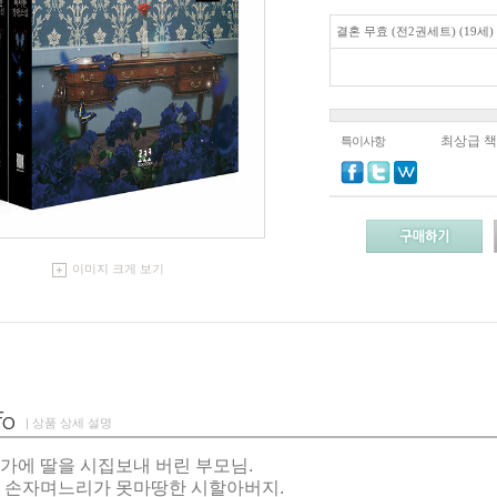
결혼 무효 (전2권세트) (19세)
최상급 
특이사항
이미지 크게 보기
| 상품 상세 설명
가에 딸을 시집보내 버린 부모님.
는 손자며느리가 못마땅한 시할아버지.