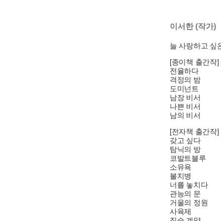
이서한 (작가)
늘 사랑하고 싶
[종이책 출간작]
전율하다
격정의 밤
도미넌트
남장 비서
나쁜 비서
남의 비서
[전자책 출간작]
갖고 싶다
탐닉의 방
코발트블루
소유욕
불치병
너를 놓치다
관능의 문
거울의 정원
사육제
짐승 계약