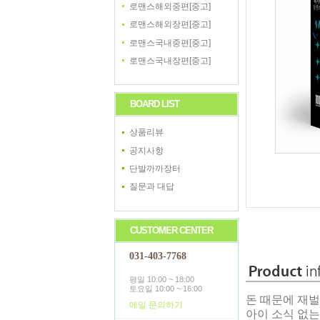
로맨스해외중편[중고]
로맨스해외장편[중고]
로맨스국내중편[중고]
로맨스국내장편[중고]
BOARD LIST
상품리뷰
공지사항
단발까까장터
질문과 대답
CUSTOMER CENTER
031-403-7768
평일 10:00 ~ 18:00
토요일 10:00 ~ 16:00
돈 때문에 재벌
메일 문의하기
아이 소식 없