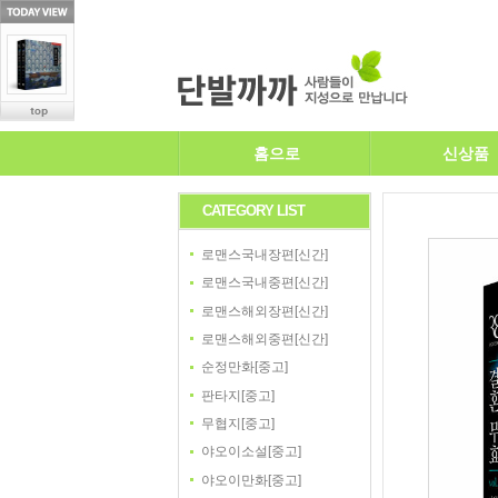
홈으로
신상품
CATEGORY LIST
로맨스국내장편[신간]
로맨스국내중편[신간]
로맨스해외장편[신간]
로맨스해외중편[신간]
순정만화[중고]
판타지[중고]
무협지[중고]
야오이소설[중고]
야오이만화[중고]