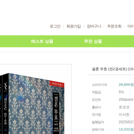
로그인
회원가입
장바구니
주문조회
마
베스트 상품
추천 상품
결혼 무효 (전2권세트) (19
20,000원
소비자가격
5%
적립금
200point
포인트
로코코
출판사
이서한
작가명
2025/02/
발행일자
18,000
원
판매가격