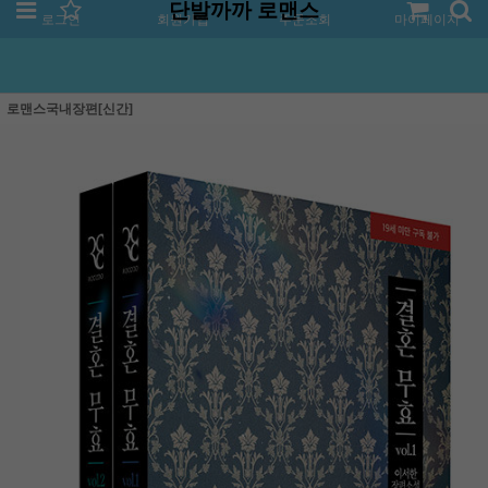
단발까까 로맨스
로그인
회원가입
주문조회
마이페이지
로맨스국내장편[신간]