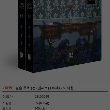
결혼 무효 (전2권세트) (19세) - 이서한
상품가
18,000
원
적립금
5%(900원)
포인트
200point