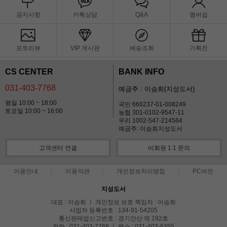
공지사항
카톡상담
Q&A
멤버쉽
포토리뷰
VIP 게시판
배송조회
기획전
CS CENTER
BANK INFO
031-403-7768
예금주 : 이승희(지성도서)
평일 10:00 ~ 18:00
국민 666237-01-008249
토요일 10:00 ~ 16:00
농협 301-0102-9547-11
우리 1002-547-214564
예금주: 이승희지성도서
고객센터 연결
비회원 1:1 문의
이용안내
이용약관
개인정보처리방침
PC버전
지성도서
대표 : 이승희 ㅣ 개인정보 보호 책임자 : 이승희
사업자 등록번호 : 134-91-54205
통신판매업신고번호 : 경기안산 제 192호
전화 : 031-403-7768 ㅣ 팩스 : 031-403-6355