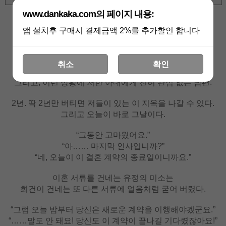
www.dankaka.com의 페이지 내용:
상세 정보를 확대해 보실 수 있습니다
앱 설치후 구매시 결제금액 2%를 추가할인 합니다
돈 때문에 재벌가에 딸을 시집보내 버린 부모님.
아이 소식 없는 손자며느리가 못마땅한 시할아버지.
취소
확인
기우는 집안 출신인 동서를 무시하고 깔보는 형님들.
그리고, 이런 상황에 처한 아내에게 전혀 관심 없는 남편.
2년. 딱 2년만 버티면 저들이 있는 이 지옥을 나갈 수 있다.
그리고 오늘이 바로 그날이다.
“그동안 고마웠어요.”
“아…… 마지막 인사입니까?”
“네, 오늘이 이 결혼 계약의 종료일이니까요.”
이혼 서류를 건네는 유정의 미소는
희건이 건네는 또 다른 서류에 얼음처럼 굳어 버렸다.
“그럼 오늘 밤부터 당신은 새로운 계약을 이행해야겠군요.”
“……말도 안 돼요! 당신도 이 계약이 끝나길 기다렸잖아요!”