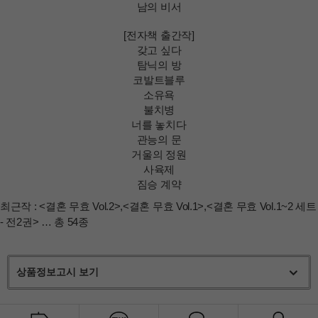
남의 비서
[전자책 출간작]
갖고 싶다
탐닉의 방
코발트블루
소유욕
불치병
너를 놓치다
관능의 문
거울의 정원
사육제
짐승 계약
최근작 :
<결혼 무효 Vol.2>
,
<결혼 무효 Vol.1>
,
<결혼 무효 Vol.1~2 세트
- 전2권>
… 총 54종
상품정보고시 보기