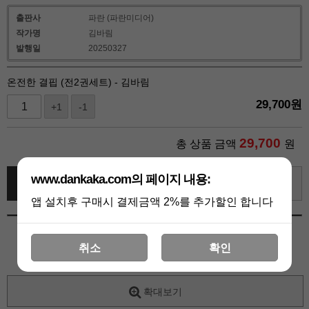
출판사
파란 (파란미디어)
작가명
김바림
발행일
20250327
온전한 결핍 (전2권세트) - 김바림
29,700
원
+1
-1
29,700
총 상품 금액
원
www.dankaka.com의 페이지 내용:
바로 구매하기
장바구니
관심상품
앱 설치후 구매시 결제금액 2%를 추가할인 합니다
취소
확인
확대보기