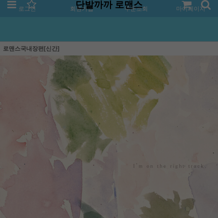
단발까까 로맨스
로그인
회원가입
주문조회
마이페이지
로맨스국내장편[신간]