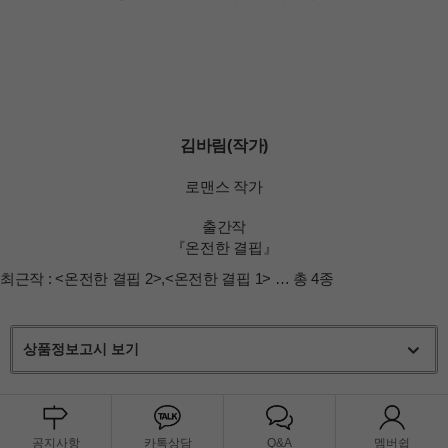
김바림(작가)
로맨스 작가
출간작
『온전한 결핍』
최근작 :
<온전한 결핍 2>
,
<온전한 결핍 1>
… 총 4종
상품정보고시 보기
공지사항
카톡상담
Q&A
멤버쉽