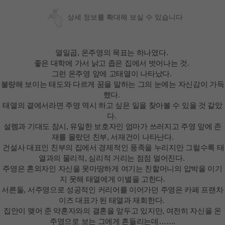
상세 정보를 확대해 보실 수 있습니다
열일곱, 온주영의 목표는 하나였다.
좋은 대학에 가서 낡고 좁은 집에서 벗어나는 것.
그런 온주영 앞에 고태열이 나타났다.
불량해 보이는 태도와 다르게 꿈을 말하는 그의 눈에는 자신감이 가득
했다.
태열의 곁에서라면 주영 역시 하고 싶은 일을 찾아볼 수 있을 것 같았
다.
설렘과 기대도 잠시, 유일한 보호자인 엄마가 쓰러지고 주영 앞에 존
재를 몰랐던 친부, 서재건이 나타난다.
건설사 대표인 친부의 집에서 경제적인 풍족을 누리지만 그럴수록 태
열과의 물리적, 심리적 거리는 점점 멀어진다.
주영은 혼외자인 자신을 못마땅하게 여기는 친할머니의 압박을 이기
지 못해 태열에게 이별을 고한다.
서른둘, 서주영으로 성공적인 커리어를 이어가던 주영은 카페 프랜차
이즈 대표가 된 태열과 재회한다.
집안이 맺어 준 약혼자와의 결혼을 앞두고 있지만, 여전히 자신을 온
주영으로 보는 그에게 흔들리는데…….