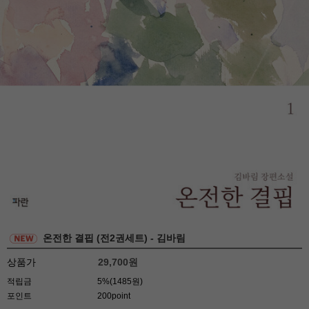
온전한 결핍 (전2권세트) - 김바림
상품가
29,700
원
적립금
5%(1485원)
포인트
200point