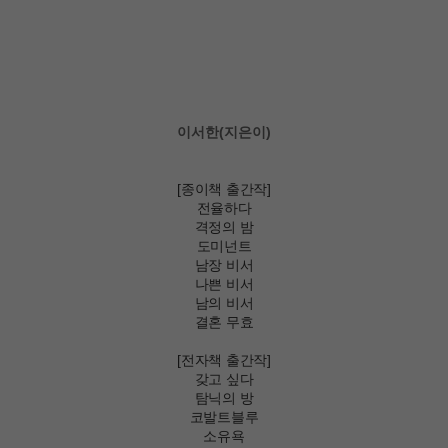
이서한(지은이)
[종이책 출간작]
전율하다
격정의 밤
도미넌트
남장 비서
나쁜 비서
남의 비서
결혼 무효
[전자책 출간작]
갖고 싶다
탐닉의 방
코발트블루
소유욕