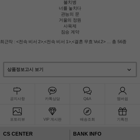
불치병
너를 놓치다
관능의 문
거울의 정원
사육제
짐승 계약
최근작 :
<전속 비서 2>
,
<전속 비서 1>
,
<결혼 무효 Vol.2>
… 총 56종
상품정보고시 보기
공지사항
카톡상담
Q&A
멤버쉽
포토리뷰
VIP 게시판
배송조회
기획전
CS CENTER
BANK INFO