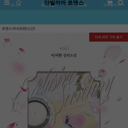
단발까까 로맨스
로그인
회원가입
주문조회
마이페이지
로맨스국내장편[신간]