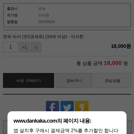
출판사
르네
작가명
이서한
발행일
20250626
전속 비서 (전2권세트) (19세 이상) - 이서한
18,000
원
+1
-1
18,000
총 상품 금액
원
바로 구매하기
장바구니
관심상품
www.dankaka.com의 페이지 내용:
확대보기
앱 설치후 구매시 결제금액 2%를 추가할인 합니다