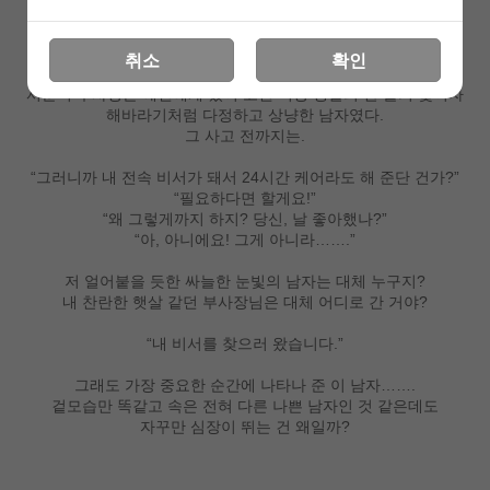
상세 정보를 확대해 보실 수 있습니다
취소
확인
서준혁 부사장은 예연에게 있어 고된 직장 생활의 한 줄기 빛이자
해바라기처럼 다정하고 상냥한 남자였다.
그 사고 전까지는.
“그러니까 내 전속 비서가 돼서 24시간 케어라도 해 준단 건가?”
“필요하다면 할게요!”
“왜 그렇게까지 하지? 당신, 날 좋아했나?”
“아, 아니에요! 그게 아니라…….”
저 얼어붙을 듯한 싸늘한 눈빛의 남자는 대체 누구지?
내 찬란한 햇살 같던 부사장님은 대체 어디로 간 거야?
“내 비서를 찾으러 왔습니다.”
그래도 가장 중요한 순간에 나타나 준 이 남자…….
겉모습만 똑같고 속은 전혀 다른 나쁜 남자인 것 같은데도
자꾸만 심장이 뛰는 건 왜일까?