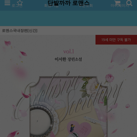
단발까까 로맨스
로그인
회원가입
주문조회
마이페이지
로맨스국내장편[신간]