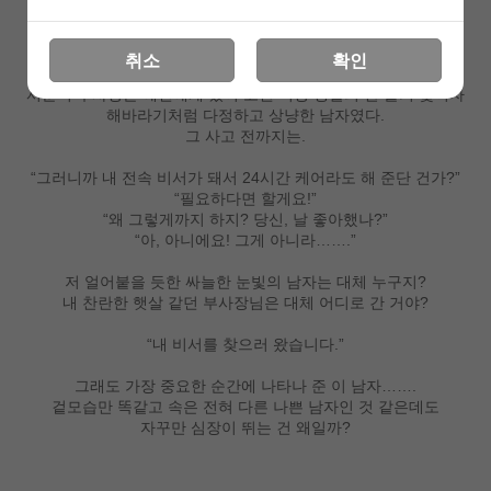
상세 정보를 확대해 보실 수 있습니다
취소
확인
서준혁 부사장은 예연에게 있어 고된 직장 생활의 한 줄기 빛이자
해바라기처럼 다정하고 상냥한 남자였다.
그 사고 전까지는.
“그러니까 내 전속 비서가 돼서 24시간 케어라도 해 준단 건가?”
“필요하다면 할게요!”
“왜 그렇게까지 하지? 당신, 날 좋아했나?”
“아, 아니에요! 그게 아니라…….”
저 얼어붙을 듯한 싸늘한 눈빛의 남자는 대체 누구지?
내 찬란한 햇살 같던 부사장님은 대체 어디로 간 거야?
“내 비서를 찾으러 왔습니다.”
그래도 가장 중요한 순간에 나타나 준 이 남자…….
겉모습만 똑같고 속은 전혀 다른 나쁜 남자인 것 같은데도
자꾸만 심장이 뛰는 건 왜일까?