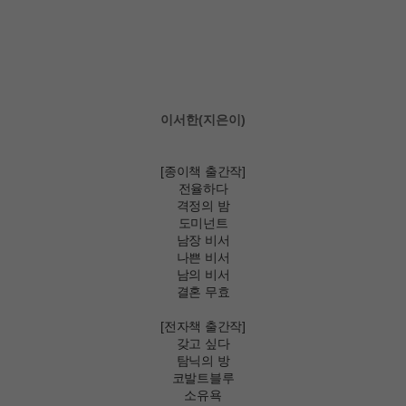
이서한(지은이)
[종이책 출간작]
전율하다
격정의 밤
도미넌트
남장 비서
나쁜 비서
남의 비서
결혼 무효
[전자책 출간작]
갖고 싶다
탐닉의 방
코발트블루
소유욕