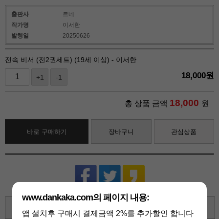
출판사
르네
작가명
이서한
발행일
20250626
전속 비서 (전2권세트) (19세 이상) - 이서한
18,000
원
+1
-1
18,000
총 상품 금액
원
바로 구매하기
장바구니
관심상품
www.dankaka.com의 페이지 내용:
확대보기
앱 설치후 구매시 결제금액 2%를 추가할인 합니다