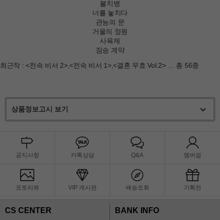
불치병
너를 놓치다
관능의 문
거울의 정원
사육제
짐승 계약
최근작 :
<전속 비서 2>
,
<전속 비서 1>
,
<결혼 무효 Vol.2>
… 총 56종
상품정보고시 보기
공지사항
카톡상담
Q&A
멤버쉽
포토리뷰
VIP 게시판
배송조회
기획전
CS CENTER
BANK INFO