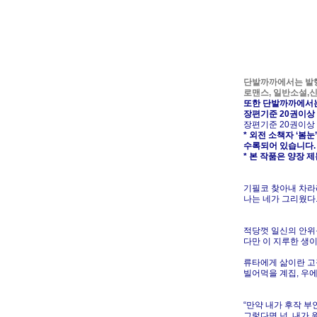
단발까까에서는 발
로맨스, 일반소설,신
또한 단발까까에서는
장편기준 20권이상
장편기준 20권이상
* 외전 소책자 ‘봄
수록되어 있습니다.
* 본 작품은 양장
기필코 찾아내 차라
나는 네가 그리웠다
적당껏 일신의 안위
다만 이 지루한 생이
류타에게 삶이란 고
빌어먹을 계집, 우
“만약 내가 후작 부
그렇다면 넌, 내가 원