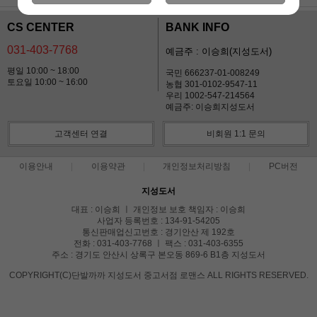
CS CENTER
BANK INFO
031-403-7768
예금주 : 이승희(지성도서)
평일 10:00 ~ 18:00
국민 666237-01-008249
토요일 10:00 ~ 16:00
농협 301-0102-9547-11
우리 1002-547-214564
예금주: 이승희지성도서
고객센터 연결
비회원 1:1 문의
이용안내
이용약관
개인정보처리방침
PC버전
지성도서
대표 : 이승희 ㅣ 개인정보 보호 책임자 : 이승희
사업자 등록번호 : 134-91-54205
통신판매업신고번호 : 경기안산 제 192호
전화 : 031-403-7768 ㅣ 팩스 : 031-403-6355
주소 : 경기도 안산시 상록구 본오동 869-6 B1층 지성도서
COPYRIGHT(C)단발까까 지성도서 중고서점 로맨스 ALL RIGHTS RESERVED.