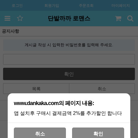
로그인
회원가입
주문조회
마이페이지
단발까까 로맨스
공지사항
게시글 작성 시 입력한 비밀번호를 입력해 주세요.
확인
목록
취소
www.dankaka.com의 페이지 내용:
앱 설치후 구매시 결제금액 2%를 추가할인 합니다
공지사항
카톡상담
Q&A
멤버쉽
취소
확인
포토리뷰
VIP 게시판
배송조회
기획전