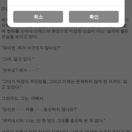
[3권]
취소
확인
에키네시아가 유리엔에게 가장 숨기고 싶었던 것, 마검. 그러나 위기가
닥쳐오고, 그녀는 마검을 꺼낼 수밖에 없게 된다. 결국 그녀는 그의 앞
에 정체를 드러내 드레스와 화장으로 치장한 모습이 아닌, 살의에 물든
모습을 보이고 만다.
“유리엔. 제가 누구인지 알아요?”
“그래, 알고 있다.”
“전부요? 제가······.”
“그대가 마검의 주인임을, 그리고 이제는 존재하지 않게 된 과거도, 알
고 있었다.”
그런데도, 그는. 어째서.
“당신은······ 저를······ 증오하지 않나요?”
“에키네시아. 나는, 단 한 번도 그대를 증오해 본 적 없다.”
서로가 감추고 있던 진실이 드러난다. 그리고, 마검에 숨겨진 음모가 움