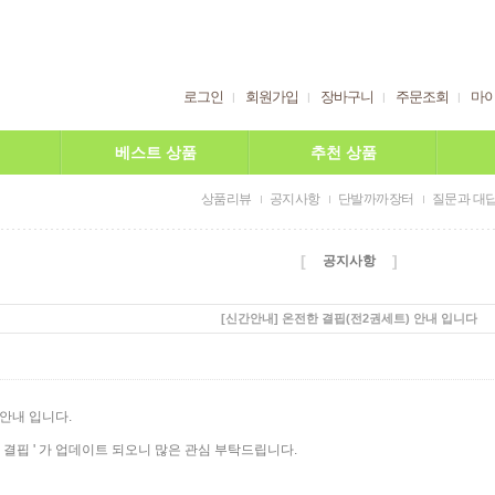
로그인
회원가입
장바구니
주문조회
마
베스트 상품
추천 상품
상품리뷰
공지사항
단발까까장터
질문과 대
[
]
공지사항
[신간안내] 온전한 결핍(전2권세트) 안내 입니다
 안내 입니다.
 결핍 ' 가 업데이트 되오니 많은 관심 부탁드립니다.