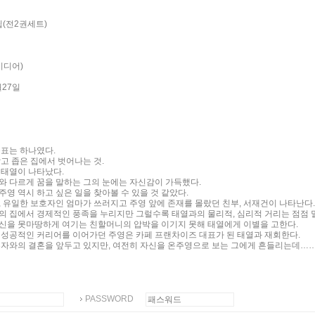
핍(전2권세트)
미디어)
월27일
목표는 하나였다.
고 좁은 집에서 벗어나는 것.
고태열이 나타났다.
와 다르게 꿈을 말하는 그의 눈에는 자신감이 가득했다.
영 역시 하고 싶은 일을 찾아볼 수 있을 것 같았다.
, 유일한 보호자인 엄마가 쓰러지고 주영 앞에 존재를 몰랐던 친부, 서재건이 나타난다.
의 집에서 경제적인 풍족을 누리지만 그럴수록 태열과의 물리적, 심리적 거리는 점점 
신을 못마땅하게 여기는 친할머니의 압박을 이기지 못해 태열에게 이별을 고한다.
 성공적인 커리어를 이어가던 주영은 카페 프랜차이즈 대표가 된 태열과 재회한다.
혼자와의 결혼을 앞두고 있지만, 여전히 자신을 온주영으로 보는 그에게 흔들리는데……
PASSWORD