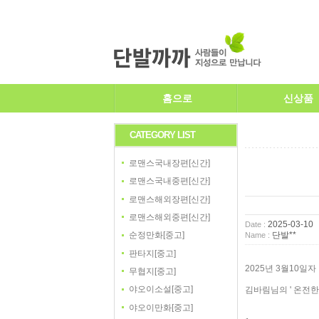
홈으로
신상품
CATEGORY LIST
로맨스국내장편[신간]
로맨스국내중편[신간]
로맨스해외장편[신간]
로맨스해외중편[신간]
2025-03-10
Date :
단발**
순정만화[중고]
Name :
판타지[중고]
2025년 3월10일자
무협지[중고]
야오이소설[중고]
김바림님의 ' 온전한
야오이만화[중고]