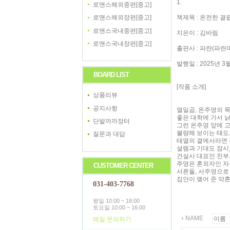
1.
로맨스해외중편[중고]
책제목 : 온전한 결
로맨스해외장편[중고]
로맨스국내중편[중고]
지은이 : 김바림
로맨스국내장편[중고]
출판사 : 파란(파란
발행일 : 2025년 3
BOARD LIST
[작품 소개]
상품리뷰
공지사항
열일곱, 온주영의 
좋은 대학에 가서 낡
단발까까장터
그런 온주영 앞에 
불량해 보이는 태도
질문과 대답
태열의 곁에서라면 주
설렘과 기대도 잠시
건설사 대표인 친부
주영은 혼외자인 자
CUSTOMER CENTER
서른둘, 서주영으로
집안이 맺어 준 약
031-403-7768
평일 10:00 ~ 18:00
토요일 10:00 ~ 16:00
NAME
메일 문의하기